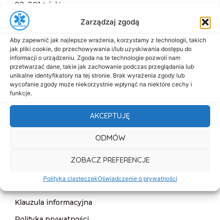
92-301 Łódź
+48 517-333-173
Zarządzaj zgodą
biuro@dasmed.pl
Aby zapewnić jak najlepsze wrażenia, korzystamy z technologii, takich
jak pliki cookie, do przechowywania i/lub uzyskiwania dostępu do
Menu
informacji o urządzeniu. Zgoda na te technologie pozwoli nam
Start
przetwarzać dane, takie jak zachowanie podczas przeglądania lub
unikalne identyfikatory na tej stronie. Brak wyrażenia zgody lub
O nas
wycofanie zgody może niekorzystnie wpłynąć na niektóre cechy i
funkcje.
Oferta
AKCEPTUJĘ
Cennik
Aktualności
ODMÓW
Kontakt
ZOBACZ PREFERENCJE
Informacje
Polityka ciasteczek
Oświadczenie o prywatności
Deklaracja dostępności
Klauzula informacyjna
Polityka prywatności