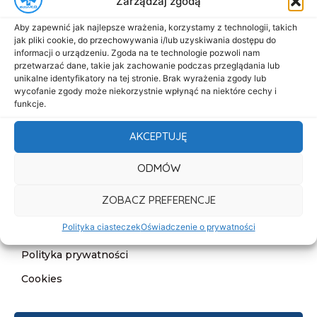
Zarządzaj zgodą
Menu
Aby zapewnić jak najlepsze wrażenia, korzystamy z technologii, takich
Start
jak pliki cookie, do przechowywania i/lub uzyskiwania dostępu do
informacji o urządzeniu. Zgoda na te technologie pozwoli nam
O nas
przetwarzać dane, takie jak zachowanie podczas przeglądania lub
unikalne identyfikatory na tej stronie. Brak wyrażenia zgody lub
Oferta
wycofanie zgody może niekorzystnie wpłynąć na niektóre cechy i
funkcje.
Cennik
Aktualności
AKCEPTUJĘ
Kontakt
ODMÓW
Informacje
ZOBACZ PREFERENCJE
Deklaracja dostępności
Polityka ciasteczek
Oświadczenie o prywatności
Klauzula informacyjna
Polityka prywatności
Cookies