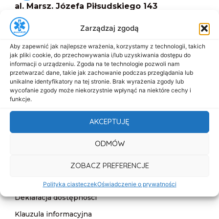
al. Marsz. Józefa Piłsudskiego 143
92-301 Łódź
Zarządzaj zgodą
+48 517-333-173
biuro@dasmed.pl
Aby zapewnić jak najlepsze wrażenia, korzystamy z technologii, takich
jak pliki cookie, do przechowywania i/lub uzyskiwania dostępu do
informacji o urządzeniu. Zgoda na te technologie pozwoli nam
Menu
przetwarzać dane, takie jak zachowanie podczas przeglądania lub
Start
unikalne identyfikatory na tej stronie. Brak wyrażenia zgody lub
wycofanie zgody może niekorzystnie wpłynąć na niektóre cechy i
O nas
funkcje.
Oferta
AKCEPTUJĘ
Cennik
ODMÓW
Aktualności
Kontakt
ZOBACZ PREFERENCJE
Informacje
Polityka ciasteczek
Oświadczenie o prywatności
Deklaracja dostępności
Klauzula informacyjna