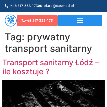
+48 517-333-173
biuro@dasmed.pl
+48 517-333-173
Tag:
prywatny
transport sanitarny
Transport sanitarny Łódź –
ile kosztuje ?