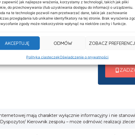
 zapewnić jak najlepsze wrażenia, korzystamy z technologii, takich jak pliki
Informacje
Nasza c
kie, do przechowywania i/lub uzyskiwania dostępu do informacji o urządzeniu.
Deklaracja dostępności
da na te technologie pozwoli nam przetwarzać dane, takie jak zachowanie
czynna 
czas przeglądania lub unikalne identyfikatory na tej stronie. Brak wyrażenia zg
Klauzula informacyjna
 wycofanie zgody może niekorzystnie wpłynąć na niektóre cechy i funkcje.
Po nawiązani
Polityka prywatności
wew. 1 ➜ Tra
Cookies
AKCEPTUJĘ
ODMÓW
ZOBACZ PREFERENCJ
wew. 2 ➜ Zab
i
wew. 3 ➜ Obsł
Polityka ciasteczek
Oświadczenie o prywatności
ZADZ
 internetowej mają charakter wyłącznie informacyjny i nie stanow
 Dyspozytor/ Kierownik zespołu – może odmówić realizacji zlece