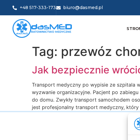
+48 517-333-173
biuro@dasmed.pl
STRO
Tag:
przewóz cho
Jak bezpiecznie wróci
Transport medyczny po wypisie ze szpitala 
wyzwanie organizacyjne. Pacjent po zabiegu o
do domu. Zwykły transport samochodem osob
jest profesjonalny transport medyczny, któ