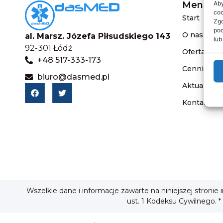
Aby
Menu
coo
Start
Zgo
pod
O nas
al. Marsz. Józefa Piłsudskiego 143
lub
92-301 Łódź
Oferta
+48 517-333-173
Cennik
biuro@dasmed.pl
Aktualnośc
Kontakt
Wszelkie dane i informacje zawarte na niniejszej stronie
ust. 1 Kodeksu Cywilnego. *