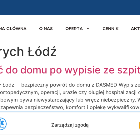
NA GŁÓWNA
O NAS
OFERTA
CENNIK
AKT
rych Łódź
ć do domu po wypisie ze szpit
w Łodzi – bezpieczny powrót do domu z DASMED Wypis ze s
rtopedycznym, operacji, urazie czy długiej hospitalizacji 
owym bywa niewystarczający lub wręcz niebezpieczny. W
ry zapewnia bezpieczeństwo, komfort i opiekę wykwalifik
Zarządzaj zgodą