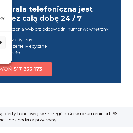
entrala telefoniczna jest
przez całą dobę 24 / 7
ody
u połączenia wybierz odpowiedni numer wewnętrzny:
nsport Medyczny
E
ezpieczenie Medyczne
uga służb
WOŃ:
517 333 173
ią oferty handlowej, w szczególności w rozumieniu art. 66
nia – bez podania przyczyny.