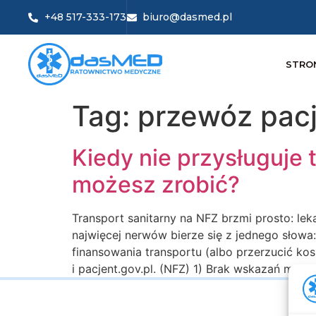
+48 517-333-173
biuro@dasmed.pl
STRO
Tag:
przewóz pac
Kiedy nie przysługuje 
możesz zrobić?
Transport sanitarny na NFZ brzmi prosto: lek
najwięcej nerwów bierze się z jednego słowa
finansowania transportu (albo przerzucić kos
i pacjent.gov.pl. (NFZ) 1) Brak wskazań medy