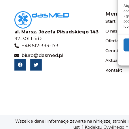
Aby
coo
Menu
Zgo
Start
pod
lub
O nas
al. Marsz. Józefa Piłsudskiego 143
92-301 Łódź
Oferta
+48 517-333-173
Cennik
biuro@dasmed.pl
Aktualnośc
Kontakt
Wszelkie dane i informacje zawarte na niniejszej stronie
ust. 1 Kodeksu Cywilnego. *