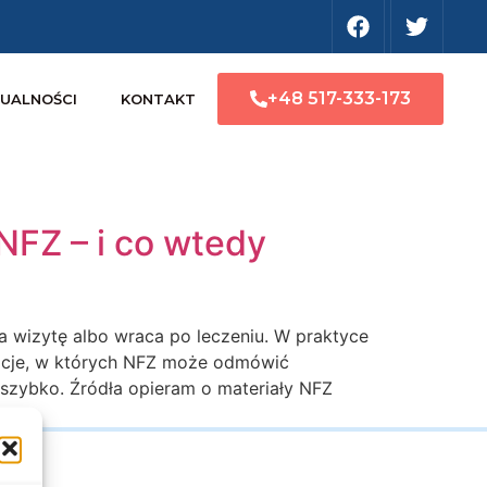
+48 517-333-173
UALNOŚCI
KONTAKT
NFZ – i co wtedy
na wizytę albo wraca po leczeniu. W praktyce
tuacje, w których NFZ może odmówić
ć szybko. Źródła opieram o materiały NFZ