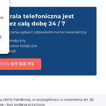
entrala telefoniczna jest
ody
przez całą dobę 24 / 7
u połączenia wybierz odpowiedni numer wewnętrzny:
E
nsport Medyczny
ezpieczenie Medyczne
uga służb
WOŃ:
517 333 173
ią oferty handlowej, w szczególności w rozumieniu art. 66
nia – bez podania przyczyny.