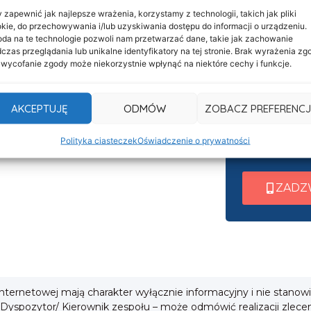
 zapewnić jak najlepsze wrażenia, korzystamy z technologii, takich jak pliki
kie, do przechowywania i/lub uzyskiwania dostępu do informacji o urządzeniu.
Informacje
da na te technologie pozwoli nam przetwarzać dane, takie jak zachowanie
Nasza c
Deklaracja dostępności
czas przeglądania lub unikalne identyfikatory na tej stronie. Brak wyrażenia zg
 wycofanie zgody może niekorzystnie wpłynąć na niektóre cechy i funkcje.
czynna 
Klauzula informacyjna
Po nawiązani
Polityka prywatności
AKCEPTUJĘ
ODMÓW
ZOBACZ PREFERENCJ
wew. 1 ➜ Tra
Cookies
wew. 2 ➜ Zab
Polityka ciasteczek
Oświadczenie o prywatności
i
wew. 3 ➜ Obsł
ZADZ
 internetowej mają charakter wyłącznie informacyjny i nie stanow
 Dyspozytor/ Kierownik zespołu – może odmówić realizacji zlece