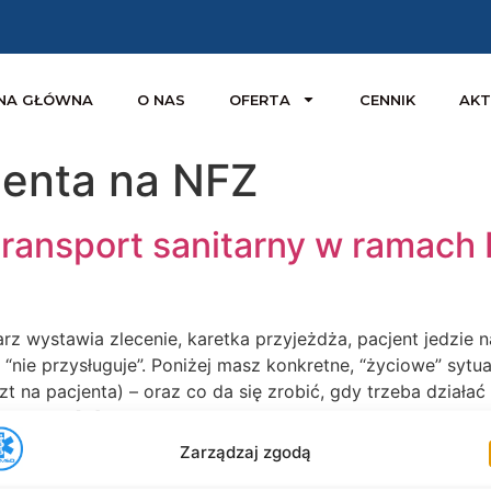
NA GŁÓWNA
O NAS
OFERTA
CENNIK
AKT
jenta na NFZ
transport sanitarny w ramach 
arz wystawia zlecenie, karetka przyjeżdża, pacjent jedzie 
: “nie przysługuje”. Poniżej masz konkretne, “życiowe” sy
zt na pacjenta) – oraz co da się zrobić, gdy trzeba działa
cznych – […]
Zarządzaj zgodą