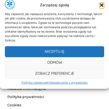
Zarządzaj zgodą
biuro@dasmed.pl
Aby zapewnić jak najlepsze wrażenia, korzystamy z technologii, takich
Menu
jak pliki cookie, do przechowywania i/lub uzyskiwania dostępu do
Start
informacji o urządzeniu. Zgoda na te technologie pozwoli nam
przetwarzać dane, takie jak zachowanie podczas przeglądania lub
O nas
unikalne identyfikatory na tej stronie. Brak wyrażenia zgody lub
wycofanie zgody może niekorzystnie wpłynąć na niektóre cechy i
Oferta
funkcje.
Cennik
AKCEPTUJĘ
Aktualności
ODMÓW
Kontakt
ZOBACZ PREFERENCJE
Informacje
Deklaracja dostępności
Polityka ciasteczek
Oświadczenie o prywatności
Klauzula informacyjna
Polityka prywatności
Cookies