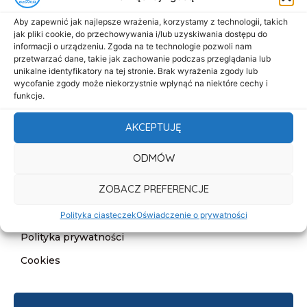
Menu
Aby zapewnić jak najlepsze wrażenia, korzystamy z technologii, takich
Start
jak pliki cookie, do przechowywania i/lub uzyskiwania dostępu do
informacji o urządzeniu. Zgoda na te technologie pozwoli nam
O nas
przetwarzać dane, takie jak zachowanie podczas przeglądania lub
Oferta
unikalne identyfikatory na tej stronie. Brak wyrażenia zgody lub
wycofanie zgody może niekorzystnie wpłynąć na niektóre cechy i
Cennik
funkcje.
Aktualności
AKCEPTUJĘ
Kontakt
ODMÓW
Informacje
ZOBACZ PREFERENCJE
Deklaracja dostępności
Klauzula informacyjna
Polityka ciasteczek
Oświadczenie o prywatności
Polityka prywatności
Cookies