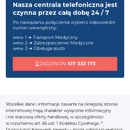
Nasza centrala telefoniczna jest
czynna przez całą dobę 24 / 7
Po nawiązaniu połączenia wybierz odpowiedni
numer wewnętrzny:
wew. 1 ➜ Transport Medyczny
wew. 2 ➜ Zabezpieczenie Medyczne
wew. 3 ➜ Obsługa służb
ZADZWOŃ:
517 333 173
Wszelkie dane i informacje zawarte na niniejszej stronie
internetowej mają charakter wyłącznie informacyjny
i nie stanowią oferty handlowej, w szczególności
w rozumieniu art. 66 ust. 1 Kodeksu Cywilnego. *
Dyspozytor/ Kierownik zespołu – może odmówić realizacji