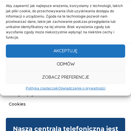
Start
Aby zapewnić jak najlepsze wrażenia, korzystamy z technologii, takich
jak pliki cookie, do przechowywania i/lub uzyskiwania dostępu do
O nas
informacji o urządzeniu. Zgoda na te technologie pozwoli nam
przetwarzać dane, takie jak zachowanie podczas przeglądania lub
Oferta
unikalne identyfikatory na tej stronie. Brak wyrażenia zgody lub
wycofanie zgody może niekorzystnie wpłynąć na niektóre cechy i
Cennik
funkcje.
Aktualności
AKCEPTUJĘ
Kontakt
ODMÓW
Informacje
Deklaracja dostępności
ZOBACZ PREFERENCJE
Klauzula informacyjna
Polityka ciasteczek
Oświadczenie o prywatności
Polityka prywatności
Cookies
Nasza centrala telefoniczna jest