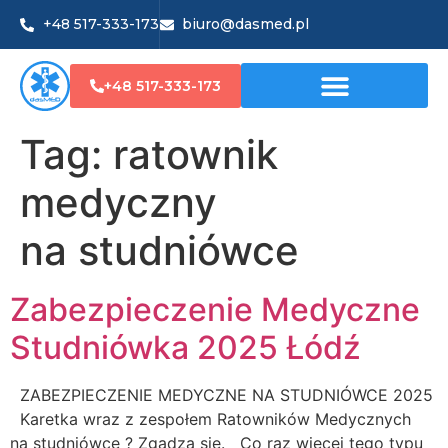
+48 517-333-173
biuro@dasmed.pl
+48 517-333-173
Tag:
ratownik
medyczny
na studniówce
Zabezpieczenie Medyczne
Studniówka 2025 Łódź
ZABEZPIECZENIE MEDYCZNE NA STUDNIÓWCE 2025
Karetka wraz z zespołem Ratowników Medycznych
na studniówce ? Zgadza się. Co raz więcej tego typu