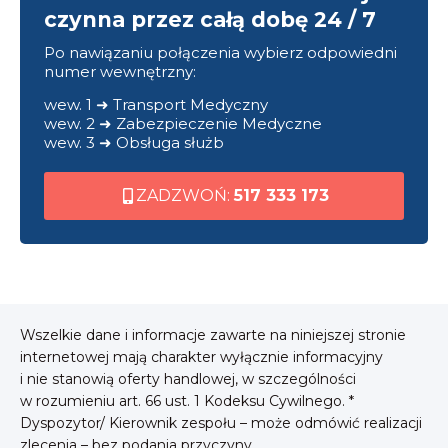
czynna przez całą dobę 24 / 7
Po nawiązaniu połączenia wybierz odpowiedni
numer wewnętrzny:
wew. 1 ➜ Transport Medyczny
wew. 2 ➜ Zabezpieczenie Medyczne
wew. 3 ➜ Obsługa służb
ZADZWOŃ:
517 333 173
Wszelkie dane i informacje zawarte na niniejszej stronie
internetowej mają charakter wyłącznie informacyjny
i nie stanowią oferty handlowej, w szczególności
w rozumieniu art. 66 ust. 1 Kodeksu Cywilnego. *
Dyspozytor/ Kierownik zespołu – może odmówić realizacji
zlecenia – bez podania przyczyny.