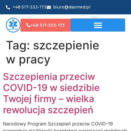
+48 517-333-173
biuro@dasmed.pl
+48 517-333-173
Tag:
szczepienie
w pracy
Szczepienia przeciw
COVID-19 w siedzibie
Twojej firmy – wielka
rewolucja szczepień
Narodowy Program Szczepień przeciw COVID-19
przewiduje możliwość bezpłatnej organizacji mobilnych