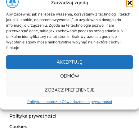
Zarządzaj zgodą
Menu
Aby zapewnić jak najlepsze wrażenia, korzystamy z technologii, takich
Start
jak pliki cookie, do przechowywania i/lub uzyskiwania dostępu do
informacji o urządzeniu. Zgoda na te technologie pozwoli nam
O nas
przetwarzać dane, takie jak zachowanie podczas przeglądania lub
unikalne identyfikatory na tej stronie. Brak wyrażenia zgody lub
Oferta
wycofanie zgody może niekorzystnie wpłynąć na niektóre cechy i
funkcje.
Cennik
AKCEPTUJĘ
Aktualności
Kontakt
ODMÓW
Informacje
ZOBACZ PREFERENCJE
Deklaracja dostępności
Polityka ciasteczek
Oświadczenie o prywatności
Klauzula informacyjna
Polityka prywatności
Cookies