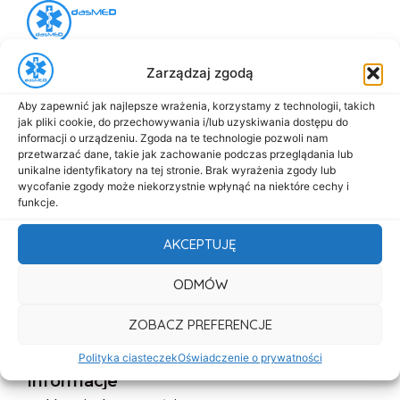
al. Marsz. Józefa Piłsudskiego 143
Zarządzaj zgodą
92-301 Łódź
+48 517-333-173
Aby zapewnić jak najlepsze wrażenia, korzystamy z technologii, takich
jak pliki cookie, do przechowywania i/lub uzyskiwania dostępu do
biuro@dasmed.pl
informacji o urządzeniu. Zgoda na te technologie pozwoli nam
przetwarzać dane, takie jak zachowanie podczas przeglądania lub
Menu
unikalne identyfikatory na tej stronie. Brak wyrażenia zgody lub
wycofanie zgody może niekorzystnie wpłynąć na niektóre cechy i
Start
funkcje.
O nas
AKCEPTUJĘ
Oferta
Cennik
ODMÓW
Aktualności
ZOBACZ PREFERENCJE
Kontakt
Polityka ciasteczek
Oświadczenie o prywatności
Informacje