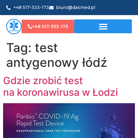
+48 517-333-173
biuro@dasmed.pl
+48 517-333-173
Tag:
test
antygenowy łódź
Gdzie zrobić test
na koronawirusa w Łodzi