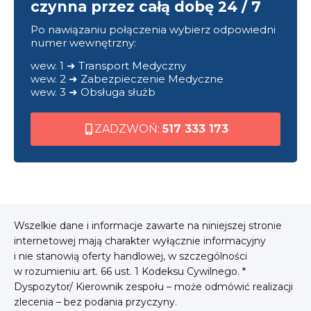
czynna przez całą dobę 24 / 7
Po nawiązaniu połączenia wybierz odpowiedni
numer wewnętrzny:
wew. 1 ➜ Transport Medyczny
wew. 2 ➜ Zabezpieczenie Medyczne
wew. 3 ➜ Obsługa służb
ZADZWOŃ:
517 333 173
Wszelkie dane i informacje zawarte na niniejszej stronie
internetowej mają charakter wyłącznie informacyjny
i nie stanowią oferty handlowej, w szczególności
w rozumieniu art. 66 ust. 1 Kodeksu Cywilnego. *
Dyspozytor/ Kierownik zespołu – może odmówić realizacji
zlecenia – bez podania przyczyny.