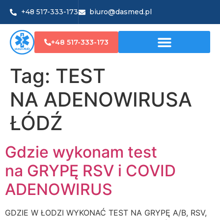
+48 517-333-173
biuro@dasmed.pl
+48 517-333-173
Tag:
TEST
NA ADENOWIRUSA
ŁÓDŹ
Gdzie wykonam test
na GRYPĘ RSV i COVID
ADENOWIRUS
GDZIE W ŁODZI WYKONAĆ TEST NA GRYPĘ A/B, RSV,