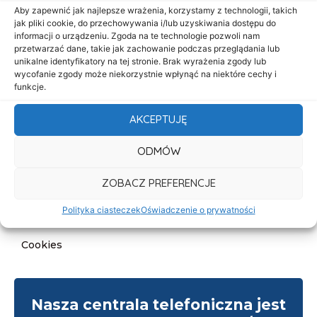
Start
Aby zapewnić jak najlepsze wrażenia, korzystamy z technologii, takich
jak pliki cookie, do przechowywania i/lub uzyskiwania dostępu do
O nas
informacji o urządzeniu. Zgoda na te technologie pozwoli nam
przetwarzać dane, takie jak zachowanie podczas przeglądania lub
Oferta
unikalne identyfikatory na tej stronie. Brak wyrażenia zgody lub
Cennik
wycofanie zgody może niekorzystnie wpłynąć na niektóre cechy i
funkcje.
Aktualności
AKCEPTUJĘ
Kontakt
ODMÓW
Informacje
Deklaracja dostępności
ZOBACZ PREFERENCJE
Klauzula informacyjna
Polityka ciasteczek
Oświadczenie o prywatności
Polityka prywatności
Cookies
Nasza centrala telefoniczna jest