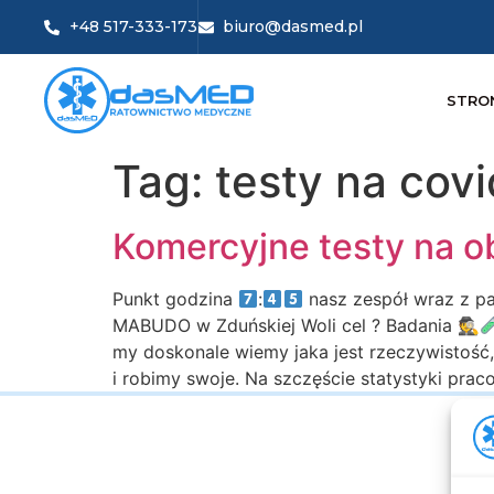
+48 517-333-173
biuro@dasmed.pl
STRO
Tag:
testy na covi
Komercyjne testy na 
Punkt godzina
:
nasz zespół wraz z pa
MABUDO w Zduńskiej Woli cel ? Badania 🕵
my doskonale wiemy jaka jest rzeczywistość,
i robimy swoje. Na szczęście statystyki pr