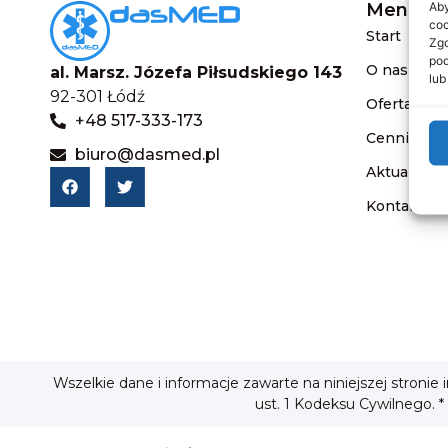
Aby
Menu
coo
Start
Zgo
pod
O nas
al. Marsz. Józefa Piłsudskiego 143
lub
92-301 Łódź
Oferta
+48 517-333-173
Cennik
biuro@dasmed.pl
Aktualnośc
Kontakt
Wszelkie dane i informacje zawarte na niniejszej stronie
ust. 1 Kodeksu Cywilnego. *