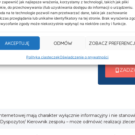
 zapewnić jak najlepsze wrażenia, korzystamy z technologii, takich jak pliki
Informacje
Nasza c
kie, do przechowywania i/lub uzyskiwania dostępu do informacji o urządzeniu.
Deklaracja dostępności
da na te technologie pozwoli nam przetwarzać dane, takie jak zachowanie
czynna 
czas przeglądania lub unikalne identyfikatory na tej stronie. Brak wyrażenia zg
Klauzula informacyjna
 wycofanie zgody może niekorzystnie wpłynąć na niektóre cechy i funkcje.
Po nawiązani
Polityka prywatności
wew. 1 ➜ Tra
Cookies
AKCEPTUJĘ
ODMÓW
ZOBACZ PREFERENCJ
wew. 2 ➜ Zab
i
wew. 3 ➜ Obsł
Polityka ciasteczek
Oświadczenie o prywatności
ZADZ
 internetowej mają charakter wyłącznie informacyjny i nie stanow
 Dyspozytor/ Kierownik zespołu – może odmówić realizacji zlece