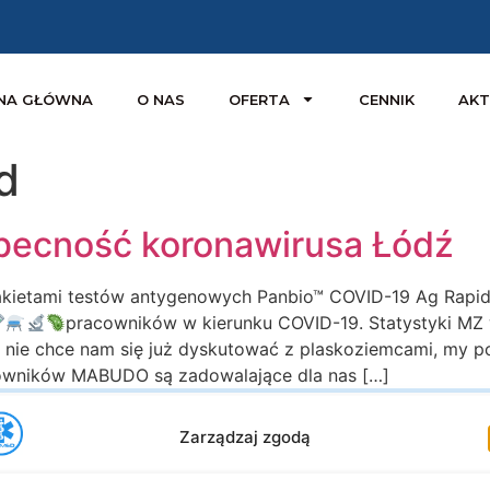
NA GŁÓWNA
O NAS
OFERTA
CENNIK
AKT
d
obecność koronawirusa Łódź
kietami testów antygenowych Panbio™ COVID-19 Ag Rapid T
pracowników w kierunku COVID-19. Statystyki MZ 
 nie chce nam się już dyskutować z plaskoziemcami, my p
acowników MABUDO są zadowalające dla nas […]
Zarządzaj zgodą