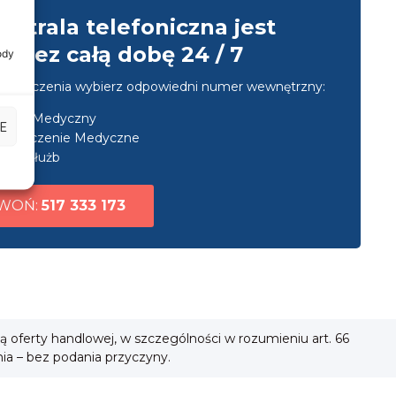
entrala telefoniczna jest
przez całą dobę 24 / 7
ody
u połączenia wybierz odpowiedni numer wewnętrzny:
nsport Medyczny
E
ezpieczenie Medyczne
uga służb
WOŃ:
517 333 173
ią oferty handlowej, w szczególności w rozumieniu art. 66
nia – bez podania przyczyny.