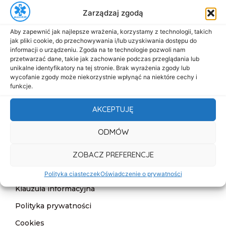
Zarządzaj zgodą
biuro@dasmed.pl
Aby zapewnić jak najlepsze wrażenia, korzystamy z technologii, takich
Menu
jak pliki cookie, do przechowywania i/lub uzyskiwania dostępu do
Start
informacji o urządzeniu. Zgoda na te technologie pozwoli nam
przetwarzać dane, takie jak zachowanie podczas przeglądania lub
O nas
unikalne identyfikatory na tej stronie. Brak wyrażenia zgody lub
wycofanie zgody może niekorzystnie wpłynąć na niektóre cechy i
Oferta
funkcje.
Cennik
AKCEPTUJĘ
Aktualności
ODMÓW
Kontakt
ZOBACZ PREFERENCJE
Informacje
Deklaracja dostępności
Polityka ciasteczek
Oświadczenie o prywatności
Klauzula informacyjna
Polityka prywatności
Cookies