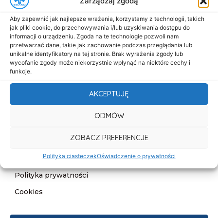
Zarządzaj zgodą
Menu
Aby zapewnić jak najlepsze wrażenia, korzystamy z technologii, takich
Start
jak pliki cookie, do przechowywania i/lub uzyskiwania dostępu do
informacji o urządzeniu. Zgoda na te technologie pozwoli nam
O nas
przetwarzać dane, takie jak zachowanie podczas przeglądania lub
unikalne identyfikatory na tej stronie. Brak wyrażenia zgody lub
Oferta
wycofanie zgody może niekorzystnie wpłynąć na niektóre cechy i
funkcje.
Cennik
Aktualności
AKCEPTUJĘ
Kontakt
ODMÓW
Informacje
ZOBACZ PREFERENCJE
Deklaracja dostępności
Polityka ciasteczek
Oświadczenie o prywatności
Klauzula informacyjna
Polityka prywatności
Cookies