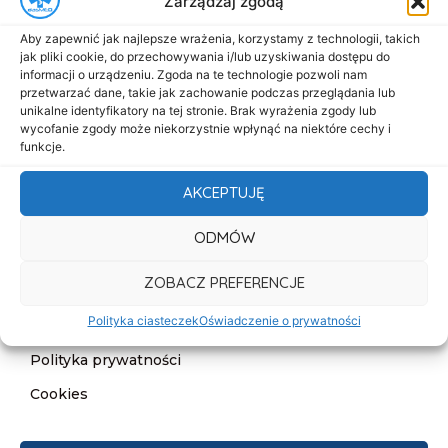
Zarządzaj zgodą
Menu
Aby zapewnić jak najlepsze wrażenia, korzystamy z technologii, takich
Start
jak pliki cookie, do przechowywania i/lub uzyskiwania dostępu do
informacji o urządzeniu. Zgoda na te technologie pozwoli nam
O nas
przetwarzać dane, takie jak zachowanie podczas przeglądania lub
unikalne identyfikatory na tej stronie. Brak wyrażenia zgody lub
Oferta
wycofanie zgody może niekorzystnie wpłynąć na niektóre cechy i
funkcje.
Cennik
Aktualności
AKCEPTUJĘ
Kontakt
ODMÓW
Informacje
ZOBACZ PREFERENCJE
Deklaracja dostępności
Polityka ciasteczek
Oświadczenie o prywatności
Klauzula informacyjna
Polityka prywatności
Cookies