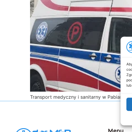
Aby
coo
Zgo
pod
lub
Transport medyczny i sanitarny w Pabianicac
Menu