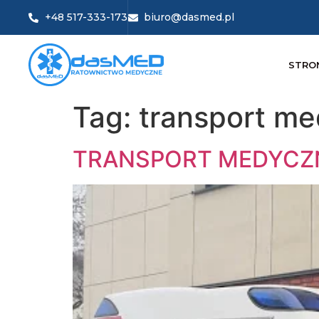
+48 517-333-173
biuro@dasmed.pl
STRO
Tag:
transport me
TRANSPORT MEDYCZN