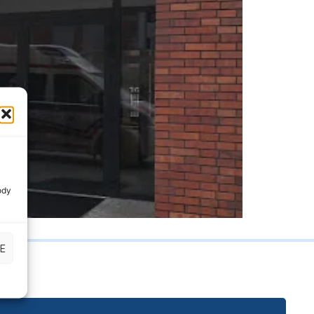
ody
E