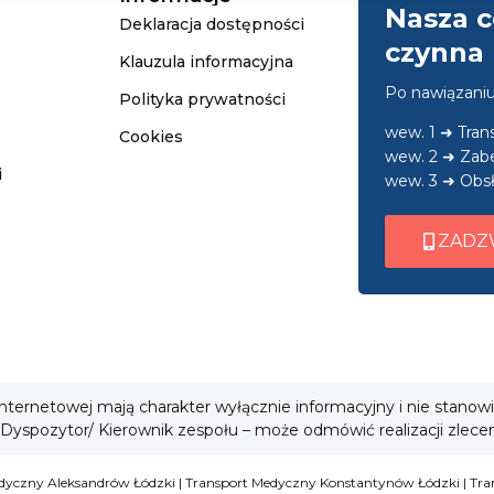
Nasza c
Deklaracja dostępności
czynna 
Klauzula informacyjna
Po nawiązani
Polityka prywatności
wew. 1 ➜ Tra
Cookies
wew. 2 ➜ Zab
i
wew. 3 ➜ Obsł
ZADZ
 internetowej mają charakter wyłącznie informacyjny i nie stanow
 Dyspozytor/ Kierownik zespołu – może odmówić realizacji zlece
dyczny Aleksandrów Łódzki
|
Transport Medyczny Konstantynów Łódzki
|
Tra