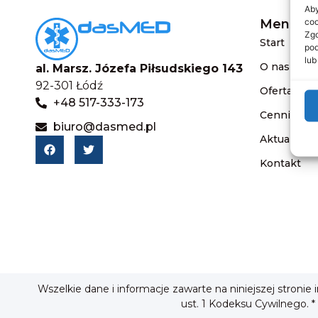
Aby
coo
Menu
Zgo
Start
pod
lub
O nas
al. Marsz. Józefa Piłsudskiego 143
92-301 Łódź
Oferta
+48 517-333-173
Cennik
biuro@dasmed.pl
Aktualnośc
Kontakt
Wszelkie dane i informacje zawarte na niniejszej stronie
ust. 1 Kodeksu Cywilnego. *