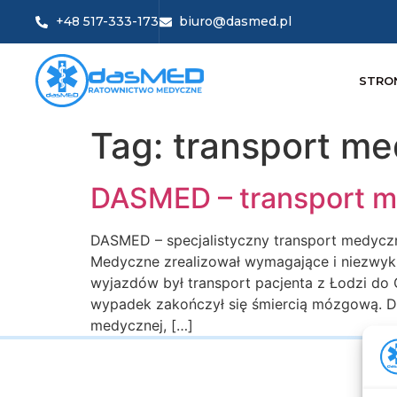
+48 517-333-173
biuro@dasmed.pl
STRO
Tag:
transport m
DASMED – transport me
DASMED – specjalistyczny transport medycz
Medyczne zrealizował wymagające i niezwyk
wyjazdów był transport pacjenta z Łodzi do
wypadek zakończył się śmiercią mózgową. Dzi
medycznej, […]