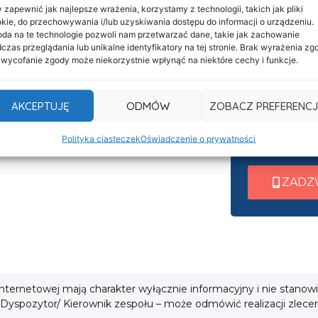
 zapewnić jak najlepsze wrażenia, korzystamy z technologii, takich jak pliki
kie, do przechowywania i/lub uzyskiwania dostępu do informacji o urządzeniu.
Informacje
Nasza c
da na te technologie pozwoli nam przetwarzać dane, takie jak zachowanie
Deklaracja dostępności
czas przeglądania lub unikalne identyfikatory na tej stronie. Brak wyrażenia zg
czynna 
 wycofanie zgody może niekorzystnie wpłynąć na niektóre cechy i funkcje.
Klauzula informacyjna
Po nawiązani
Polityka prywatności
AKCEPTUJĘ
ODMÓW
ZOBACZ PREFERENCJ
wew. 1 ➜ Tra
Cookies
wew. 2 ➜ Zab
i
Polityka ciasteczek
Oświadczenie o prywatności
wew. 3 ➜ Obsł
ZADZ
 internetowej mają charakter wyłącznie informacyjny i nie stanow
 Dyspozytor/ Kierownik zespołu – może odmówić realizacji zlece