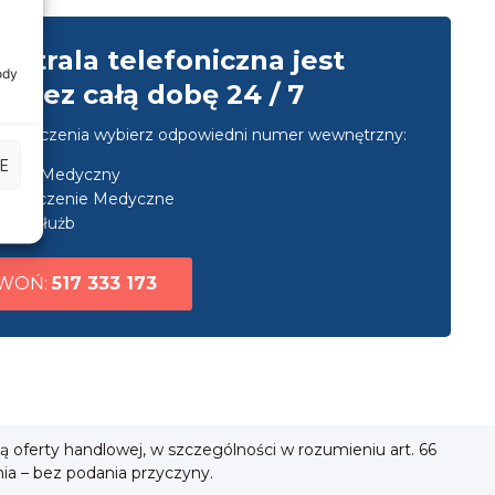
entrala telefoniczna jest
ody
przez całą dobę 24 / 7
u połączenia wybierz odpowiedni numer wewnętrzny:
E
nsport Medyczny
ezpieczenie Medyczne
uga służb
WOŃ:
517 333 173
ią oferty handlowej, w szczególności w rozumieniu art. 66
nia – bez podania przyczyny.