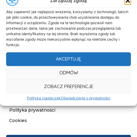
Zarządzaj zgodą
Menu
Aby zapewnić jak najlepsze wrażenia, korzystamy z technologii, takich
Start
jak pliki cookie, do przechowywania i/lub uzyskiwania dostępu do
informacji o urządzeniu. Zgoda na te technologie pozwoli nam
O nas
przetwarzać dane, takie jak zachowanie podczas przeglądania lub
unikalne identyfikatory na tej stronie. Brak wyrażenia zgody lub
Oferta
wycofanie zgody może niekorzystnie wpłynąć na niektóre cechy i
funkcje.
Cennik
Aktualności
AKCEPTUJĘ
Kontakt
ODMÓW
Informacje
ZOBACZ PREFERENCJE
Deklaracja dostępności
Polityka ciasteczek
Oświadczenie o prywatności
Klauzula informacyjna
Polityka prywatności
Cookies