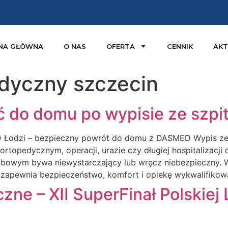
NA GŁÓWNA
O NAS
OFERTA
CENNIK
AKT
dyczny szczecin
ć do domu po wypisie ze szpit
w Łodzi – bezpieczny powrót do domu z DASMED Wypis ze s
rtopedycznym, operacji, urazie czy długiej hospitalizacji 
owym bywa niewystarczający lub wręcz niebezpieczny. W
ry zapewnia bezpieczeństwo, komfort i opiekę wykwalifik
e – XII SuperFinał Polskiej L