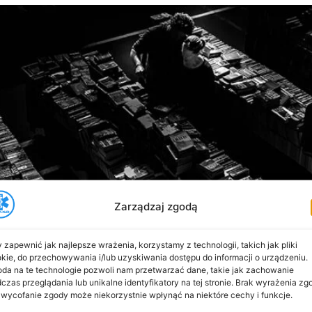
Zarządzaj zgodą
 zapewnić jak najlepsze wrażenia, korzystamy z technologii, takich jak pliki
kie, do przechowywania i/lub uzyskiwania dostępu do informacji o urządzeniu.
da na te technologie pozwoli nam przetwarzać dane, takie jak zachowanie
czas przeglądania lub unikalne identyfikatory na tej stronie. Brak wyrażenia zg
 wycofanie zgody może niekorzystnie wpłynąć na niektóre cechy i funkcje.