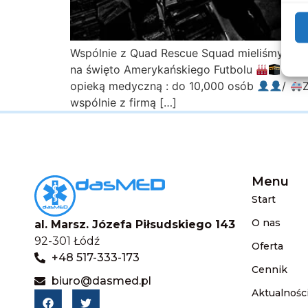
Wspólnie z Quad Rescue Squad mieliśmy prz
na święto Amerykańskiego Futbolu
XII S
opieką medyczną : do 10,000 osób
/
wspólnie z firmą […]
Menu
Start
O nas
al. Marsz. Józefa Piłsudskiego 143
92-301 Łódź
Oferta
+48 517-333-173
Cennik
biuro@dasmed.pl
Aktualnośc