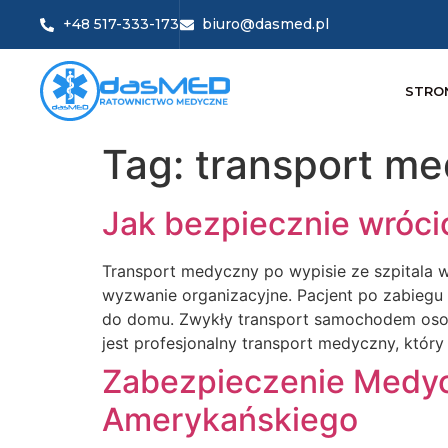
+48 517-333-173
biuro@dasmed.pl
STRO
Tag:
transport me
Jak bezpiecznie wróci
Transport medyczny po wypisie ze szpitala 
wyzwanie organizacyjne. Pacjent po zabiegu o
do domu. Zwykły transport samochodem osob
jest profesjonalny transport medyczny, któ
Zabezpieczenie Medyczn
Amerykańskiego