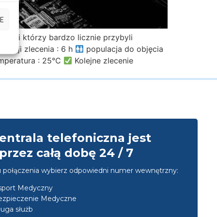
E
ści którzy bardzo licznie przybyli
izacji zlecenia : 6 h
populacja do objęcia
mperatura : 25°C
Kolejne zlecenie
entrala telefoniczna jest
przez całą dobę 24 / 7
u połączenia wybierz odpowiedni numer wewnętrzny:
nsport Medyczny
ezpieczenie Medyczne
uga służb