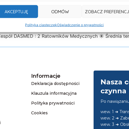
AKCEPTUJĘ
ODMÓW
ZOBACZ PREFERENCJ
yjemność czuwać nad bezpieczeństwem zawodników oraz go
Polityka ciasteczek
Oświadczenie o prywatności
uperFinał Polskiej Ligi Futbolu Amerykańskiego
Czas real
Zespół DASMED : 2 Ratowników Medycznych ☀ Średnia te
Informacje
Nasza c
Deklaracja dostępności
czynna 
Klauzula informacyjna
Po nawiązani
Polityka prywatności
wew. 1 ➜ Tra
Cookies
wew. 2 ➜ Zab
i
wew. 3 ➜ Obsł