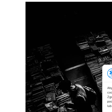
Aby
coo
Zgo
pod
lub