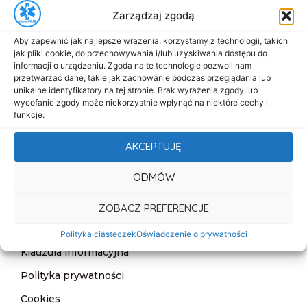
Zarządzaj zgodą
biuro@dasmed.pl
Aby zapewnić jak najlepsze wrażenia, korzystamy z technologii, takich
Menu
jak pliki cookie, do przechowywania i/lub uzyskiwania dostępu do
Start
informacji o urządzeniu. Zgoda na te technologie pozwoli nam
przetwarzać dane, takie jak zachowanie podczas przeglądania lub
O nas
unikalne identyfikatory na tej stronie. Brak wyrażenia zgody lub
wycofanie zgody może niekorzystnie wpłynąć na niektóre cechy i
Oferta
funkcje.
Cennik
AKCEPTUJĘ
Aktualności
ODMÓW
Kontakt
ZOBACZ PREFERENCJE
Informacje
Deklaracja dostępności
Polityka ciasteczek
Oświadczenie o prywatności
Klauzula informacyjna
Polityka prywatności
Cookies