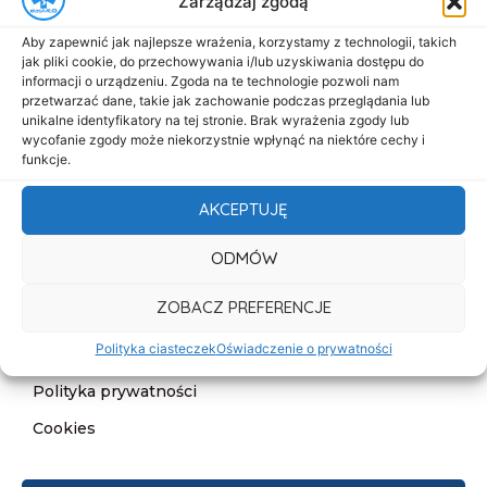
Zarządzaj zgodą
Menu
Aby zapewnić jak najlepsze wrażenia, korzystamy z technologii, takich
Start
jak pliki cookie, do przechowywania i/lub uzyskiwania dostępu do
informacji o urządzeniu. Zgoda na te technologie pozwoli nam
O nas
przetwarzać dane, takie jak zachowanie podczas przeglądania lub
unikalne identyfikatory na tej stronie. Brak wyrażenia zgody lub
Oferta
wycofanie zgody może niekorzystnie wpłynąć na niektóre cechy i
funkcje.
Cennik
Aktualności
AKCEPTUJĘ
Kontakt
ODMÓW
Informacje
ZOBACZ PREFERENCJE
Deklaracja dostępności
Polityka ciasteczek
Oświadczenie o prywatności
Klauzula informacyjna
Polityka prywatności
Cookies