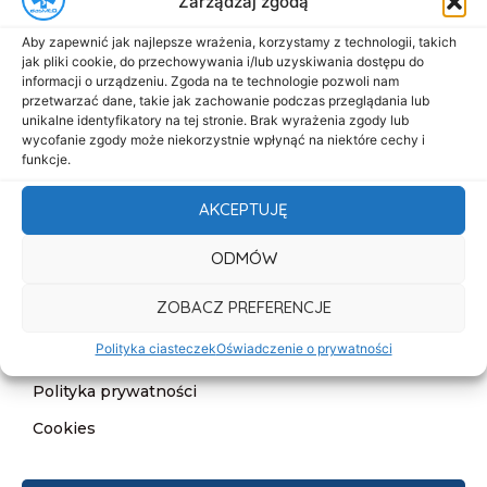
Zarządzaj zgodą
Menu
Aby zapewnić jak najlepsze wrażenia, korzystamy z technologii, takich
Start
jak pliki cookie, do przechowywania i/lub uzyskiwania dostępu do
informacji o urządzeniu. Zgoda na te technologie pozwoli nam
O nas
przetwarzać dane, takie jak zachowanie podczas przeglądania lub
unikalne identyfikatory na tej stronie. Brak wyrażenia zgody lub
Oferta
wycofanie zgody może niekorzystnie wpłynąć na niektóre cechy i
funkcje.
Cennik
Aktualności
AKCEPTUJĘ
Kontakt
ODMÓW
Informacje
ZOBACZ PREFERENCJE
Deklaracja dostępności
Polityka ciasteczek
Oświadczenie o prywatności
Klauzula informacyjna
Polityka prywatności
Cookies