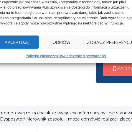
 zapewnić jak najlepsze wrażenia, korzystamy z technologii, takich jak pliki
Informacje
Nasza c
kie, do przechowywania i/lub uzyskiwania dostępu do informacji o urządzeniu.
Deklaracja dostępności
da na te technologie pozwoli nam przetwarzać dane, takie jak zachowanie
czynna 
czas przeglądania lub unikalne identyfikatory na tej stronie. Brak wyrażenia zg
Klauzula informacyjna
 wycofanie zgody może niekorzystnie wpłynąć na niektóre cechy i funkcje.
Po nawiązani
Polityka prywatności
wew. 1 ➜ Tra
Cookies
AKCEPTUJĘ
ODMÓW
ZOBACZ PREFERENCJ
wew. 2 ➜ Zab
i
wew. 3 ➜ Obsł
Polityka ciasteczek
Oświadczenie o prywatności
ZADZ
 internetowej mają charakter wyłącznie informacyjny i nie stanow
 Dyspozytor/ Kierownik zespołu – może odmówić realizacji zlece