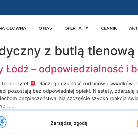
NA GŁÓWNA
O NAS
OFERTA
CENNIK
AKT
dyczny z butlą tlenową
 Łódź – odpowiedzialność i b
 to priorytet
Dlaczego czujność rodziców i świadków je
zieci pozostają bez odpowiedniej opieki. Niestety, zdarzaj
ciechom bezpieczeństwa. Na szczęście szybka reakcja świ
wo […]
Zarządzaj zgodą