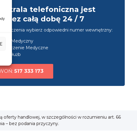
entrala telefoniczna jest
przez całą dobę 24 / 7
ody
u połączenia wybierz odpowiedni numer wewnętrzny:
nsport Medyczny
E
ezpieczenie Medyczne
uga służb
WOŃ:
517 333 173
ią oferty handlowej, w szczególności w rozumieniu art. 66
nia – bez podania przyczyny.