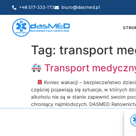
+48 517-333-173
biuro@dasmed.pl
STRO
Tag:
transport me
Transport medyczny
Koniec wakacji – bezpieczeństwo dzieci
częściej pojawiają się sytuacje, w których d
alkoholu nie są w stanie zapewnić swoim po
chroniący najmłodszych. DASMED Ratownict