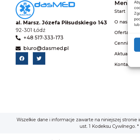
Aby
Menu
coo
Start
Zgo
pod
O nas
al. Marsz. Józefa Piłsudskiego 143
lub
92-301 Łódź
Oferta
+48 517-333-173
Cennik
biuro@dasmed.pl
Aktualnośc
Kontakt
Wszelkie dane i informacje zawarte na niniejszej stronie
ust. 1 Kodeksu Cywilnego. *