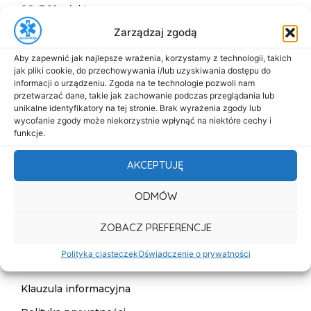
92-301 Łódź
+48 517-333-173
Zarządzaj zgodą
biuro@dasmed.pl
Aby zapewnić jak najlepsze wrażenia, korzystamy z technologii, takich
jak pliki cookie, do przechowywania i/lub uzyskiwania dostępu do
Menu
informacji o urządzeniu. Zgoda na te technologie pozwoli nam
przetwarzać dane, takie jak zachowanie podczas przeglądania lub
Start
unikalne identyfikatory na tej stronie. Brak wyrażenia zgody lub
O nas
wycofanie zgody może niekorzystnie wpłynąć na niektóre cechy i
funkcje.
Oferta
AKCEPTUJĘ
Cennik
Aktualności
ODMÓW
Kontakt
ZOBACZ PREFERENCJE
Informacje
Polityka ciasteczek
Oświadczenie o prywatności
Deklaracja dostępności
Klauzula informacyjna