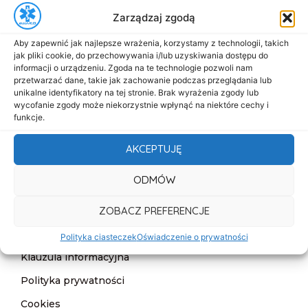
Zarządzaj zgodą
biuro@dasmed.pl
Aby zapewnić jak najlepsze wrażenia, korzystamy z technologii, takich
Menu
jak pliki cookie, do przechowywania i/lub uzyskiwania dostępu do
Start
informacji o urządzeniu. Zgoda na te technologie pozwoli nam
przetwarzać dane, takie jak zachowanie podczas przeglądania lub
O nas
unikalne identyfikatory na tej stronie. Brak wyrażenia zgody lub
wycofanie zgody może niekorzystnie wpłynąć na niektóre cechy i
Oferta
funkcje.
Cennik
AKCEPTUJĘ
Aktualności
ODMÓW
Kontakt
ZOBACZ PREFERENCJE
Informacje
Deklaracja dostępności
Polityka ciasteczek
Oświadczenie o prywatności
Klauzula informacyjna
Polityka prywatności
Cookies