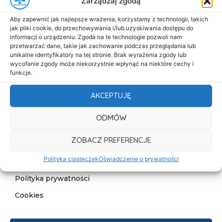
Zarządzaj zgodą
Menu
Aby zapewnić jak najlepsze wrażenia, korzystamy z technologii, takich
Start
jak pliki cookie, do przechowywania i/lub uzyskiwania dostępu do
informacji o urządzeniu. Zgoda na te technologie pozwoli nam
O nas
przetwarzać dane, takie jak zachowanie podczas przeglądania lub
unikalne identyfikatory na tej stronie. Brak wyrażenia zgody lub
Oferta
wycofanie zgody może niekorzystnie wpłynąć na niektóre cechy i
funkcje.
Cennik
Aktualności
AKCEPTUJĘ
Kontakt
ODMÓW
Informacje
ZOBACZ PREFERENCJE
Deklaracja dostępności
Polityka ciasteczek
Oświadczenie o prywatności
Klauzula informacyjna
Polityka prywatności
Cookies