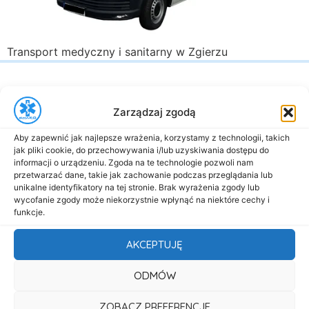
Transport medyczny i sanitarny w Zgierzu
Zarządzaj zgodą
Aby zapewnić jak najlepsze wrażenia, korzystamy z technologii, takich
jak pliki cookie, do przechowywania i/lub uzyskiwania dostępu do
al. Marsz. Józefa Piłsudskiego 143
informacji o urządzeniu. Zgoda na te technologie pozwoli nam
92-301 Łódź
przetwarzać dane, takie jak zachowanie podczas przeglądania lub
+48 517-333-173
unikalne identyfikatory na tej stronie. Brak wyrażenia zgody lub
wycofanie zgody może niekorzystnie wpłynąć na niektóre cechy i
biuro@dasmed.pl
funkcje.
Menu
AKCEPTUJĘ
Start
ODMÓW
O nas
Oferta
ZOBACZ PREFERENCJE