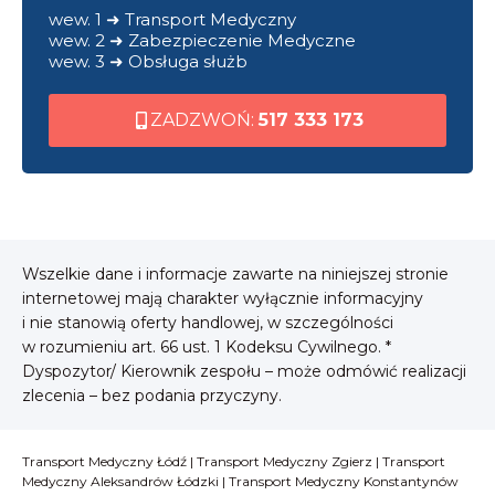
wew. 1 ➜ Transport Medyczny
wew. 2 ➜ Zabezpieczenie Medyczne
wew. 3 ➜ Obsługa służb
ZADZWOŃ:
517 333 173
Wszelkie dane i informacje zawarte na niniejszej stronie
internetowej mają charakter wyłącznie informacyjny
i nie stanowią oferty handlowej, w szczególności
w rozumieniu art. 66 ust. 1 Kodeksu Cywilnego. *
Dyspozytor/ Kierownik zespołu – może odmówić realizacji
zlecenia – bez podania przyczyny.
Transport Medyczny Łódź
|
Transport Medyczny Zgierz
|
Transport
Medyczny Aleksandrów Łódzki
|
Transport Medyczny Konstantynów