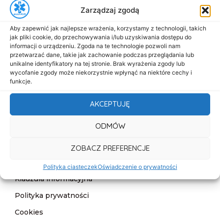
Zarządzaj zgodą
biuro@dasmed.pl
Aby zapewnić jak najlepsze wrażenia, korzystamy z technologii, takich
Menu
jak pliki cookie, do przechowywania i/lub uzyskiwania dostępu do
Start
informacji o urządzeniu. Zgoda na te technologie pozwoli nam
przetwarzać dane, takie jak zachowanie podczas przeglądania lub
O nas
unikalne identyfikatory na tej stronie. Brak wyrażenia zgody lub
wycofanie zgody może niekorzystnie wpłynąć na niektóre cechy i
Oferta
funkcje.
Cennik
AKCEPTUJĘ
Aktualności
ODMÓW
Kontakt
ZOBACZ PREFERENCJE
Informacje
Deklaracja dostępności
Polityka ciasteczek
Oświadczenie o prywatności
Klauzula informacyjna
Polityka prywatności
Cookies