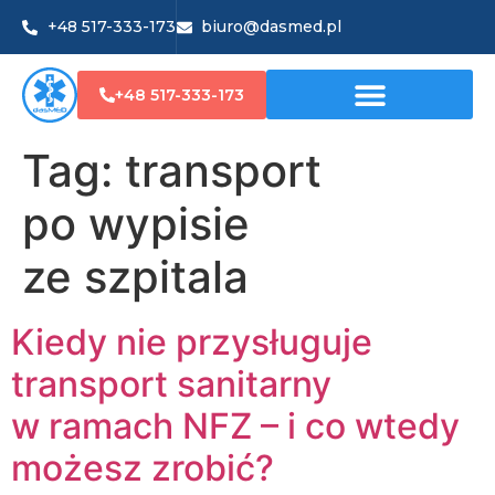
+48 517-333-173
biuro@dasmed.pl
+48 517-333-173
Tag:
transport
po wypisie
ze szpitala
Kiedy nie przysługuje
transport sanitarny
w ramach NFZ – i co wtedy
możesz zrobić?