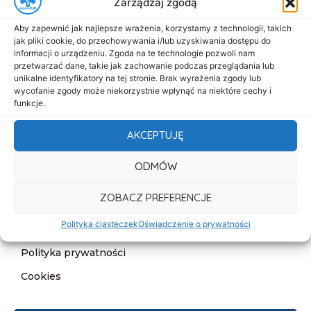
Zarządzaj zgodą
Menu
Aby zapewnić jak najlepsze wrażenia, korzystamy z technologii, takich
Start
jak pliki cookie, do przechowywania i/lub uzyskiwania dostępu do
informacji o urządzeniu. Zgoda na te technologie pozwoli nam
O nas
przetwarzać dane, takie jak zachowanie podczas przeglądania lub
unikalne identyfikatory na tej stronie. Brak wyrażenia zgody lub
Oferta
wycofanie zgody może niekorzystnie wpłynąć na niektóre cechy i
funkcje.
Cennik
Aktualności
AKCEPTUJĘ
Kontakt
ODMÓW
Informacje
ZOBACZ PREFERENCJE
Deklaracja dostępności
Polityka ciasteczek
Oświadczenie o prywatności
Klauzula informacyjna
Polityka prywatności
Cookies