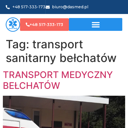
+48 517-333-173
biuro@dasmed.pl
+48 517-333-173
Tag:
transport
sanitarny bełchatów
TRANSPORT MEDYCZNY
BEŁCHATÓW