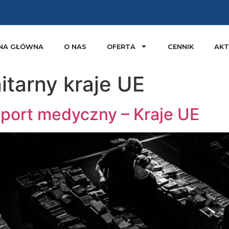
NA GŁÓWNA
O NAS
OFERTA
CENNIK
AKT
itarny kraje UE
port medyczny – Kraje UE