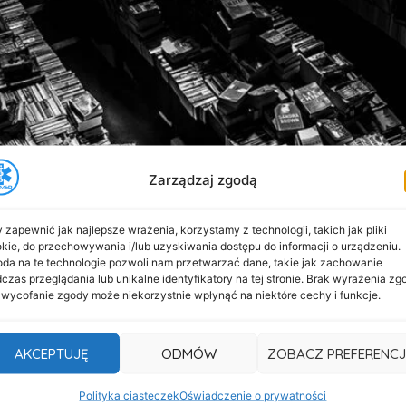
Zarządzaj zgodą
 zapewnić jak najlepsze wrażenia, korzystamy z technologii, takich jak pliki
kie, do przechowywania i/lub uzyskiwania dostępu do informacji o urządzeniu.
da na te technologie pozwoli nam przetwarzać dane, takie jak zachowanie
czas przeglądania lub unikalne identyfikatory na tej stronie. Brak wyrażenia zg
 wycofanie zgody może niekorzystnie wpłynąć na niektóre cechy i funkcje.
ealizację transportu medycznego międzynarodowego. To nas
arakter dyplomatyczny, to znaczy że cały przebieg transp
(Chorwacja). Dzięki świetnej komunikacji z Panią Agatą 
AKCEPTUJĘ
ODMÓW
ZOBACZ PREFERENCJ
oslove Ambasada RP w Zagrzebiu / Veleposlanstvo Republik
Polityka ciasteczek
Oświadczenie o prywatności