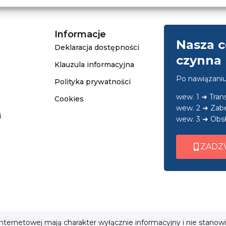
Informacje
Nasza c
Deklaracja dostępności
czynna 
Klauzula informacyjna
Po nawiązani
Polityka prywatności
wew. 1 ➜ Tra
Cookies
wew. 2 ➜ Zab
i
wew. 3 ➜ Obsł
ZADZ
 internetowej mają charakter wyłącznie informacyjny i nie stanow