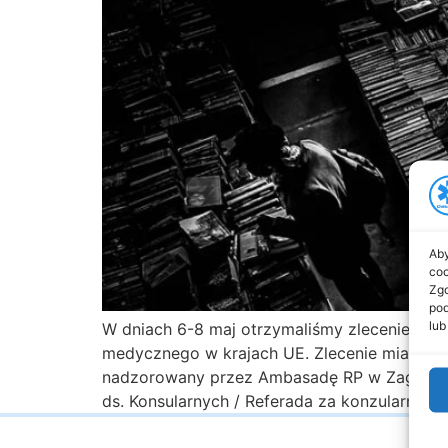
Aby
coo
Zgo
pod
lub
W dniach 6-8 maj otrzymaliśmy zlecenie na r
medycznego w krajach UE. Zlecenie miało ch
nadzorowany przez Ambasadę RP w Zagrzebiu 
ds. Konsularnych / Referada za konzularne p