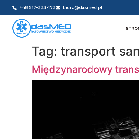
+48 517-333-173
biuro@dasmed.pl
STRO
Tag:
transport san
Międzynarodowy trans