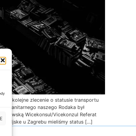
ody
ze kolejne zlecenie o statusie transportu
ortu sanitarnego naszego Rodaka był
Kozłowską Wicekonsul/Vicekonzul Referat
E
e Poljske u Zagrebu mieliśmy status […]