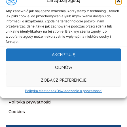
Zarządzaj zgodą
Menu
Aby zapewnić jak najlepsze wrażenia, korzystamy z technologii, takich
Start
jak pliki cookie, do przechowywania i/lub uzyskiwania dostępu do
informacji o urządzeniu. Zgoda na te technologie pozwoli nam
O nas
przetwarzać dane, takie jak zachowanie podczas przeglądania lub
unikalne identyfikatory na tej stronie. Brak wyrażenia zgody lub
Oferta
wycofanie zgody może niekorzystnie wpłynąć na niektóre cechy i
funkcje.
Cennik
Aktualności
AKCEPTUJĘ
Kontakt
ODMÓW
Informacje
ZOBACZ PREFERENCJE
Deklaracja dostępności
Polityka ciasteczek
Oświadczenie o prywatności
Klauzula informacyjna
Polityka prywatności
Cookies