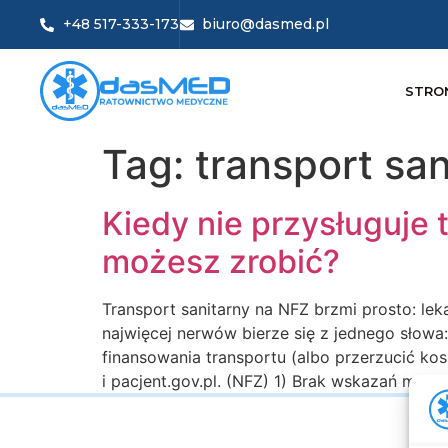
+48 517-333-173
biuro@dasmed.pl
STRO
Tag:
transport sa
Kiedy nie przysługuje 
możesz zrobić?
Transport sanitarny na NFZ brzmi prosto: lek
najwięcej nerwów bierze się z jednego słowa
finansowania transportu (albo przerzucić kos
i pacjent.gov.pl. (NFZ) 1) Brak wskazań medy