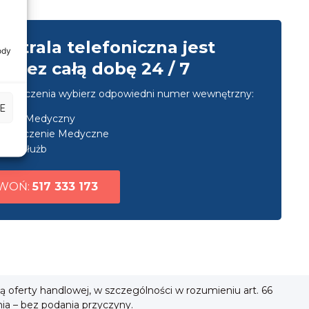
entrala telefoniczna jest
ody
przez całą dobę 24 / 7
u połączenia wybierz odpowiedni numer wewnętrzny:
E
nsport Medyczny
ezpieczenie Medyczne
uga służb
WOŃ:
517 333 173
ią oferty handlowej, w szczególności w rozumieniu art. 66
nia – bez podania przyczyny.