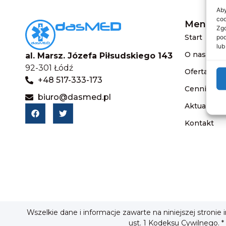
Aby
coo
Menu
Zgo
Start
pod
lub
O nas
al. Marsz. Józefa Piłsudskiego 143
92-301 Łódź
Oferta
+48 517-333-173
Cennik
biuro@dasmed.pl
Aktualnośc
Kontakt
Wszelkie dane i informacje zawarte na niniejszej stronie
ust. 1 Kodeksu Cywilnego. *