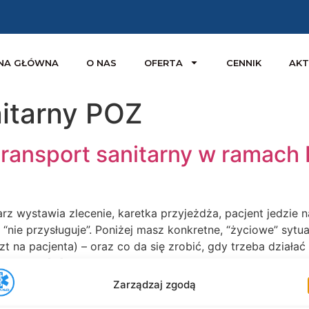
NA GŁÓWNA
O NAS
OFERTA
CENNIK
AKT
nitarny POZ
transport sanitarny w ramach 
arz wystawia zlecenie, karetka przyjeżdża, pacjent jedzie 
: “nie przysługuje”. Poniżej masz konkretne, “życiowe” sy
zt na pacjenta) – oraz co da się zrobić, gdy trzeba działa
cznych – […]
Zarządzaj zgodą