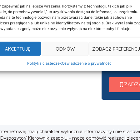
 zapewnić jak najlepsze wrażenia, korzystamy z technologii, takich jak pliki
kie, do przechowywania i/lub uzyskiwania dostępu do informacji o urządzeniu.
Informacje
da na te technologie pozwoli nam przetwarzać dane, takie jak zachowanie
Nasza c
Deklaracja dostępności
czas przeglądania lub unikalne identyfikatory na tej stronie. Brak wyrażenia zg
 wycofanie zgody może niekorzystnie wpłynąć na niektóre cechy i funkcje.
czynna 
Klauzula informacyjna
Po nawiązani
Polityka prywatności
AKCEPTUJĘ
ODMÓW
ZOBACZ PREFERENCJ
wew. 1 ➜ Tra
Cookies
wew. 2 ➜ Zab
Polityka ciasteczek
Oświadczenie o prywatności
i
wew. 3 ➜ Obsł
ZADZ
 internetowej mają charakter wyłącznie informacyjny i nie stanow
 Dyspozytor/ Kierownik zespołu – może odmówić realizacji zlece