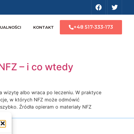
+48 517-333-173
UALNOŚCI
KONTAKT
NFZ – i co wtedy
na wizytę albo wraca po leczeniu. W praktyce
tuacje, w których NFZ może odmówić
ć szybko. Źródła opieram o materiały NFZ