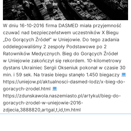
W dniu 16-10-2016 firma DASMED miała przyjemność
czuwać nad bezpieczeństwem uczestników X Biegu
„Do Gorących Źródeł” w Uniejowie. Do tego zadania
oddelegowaliśmy 2 zespoły Podstawowe po 2
Ratowników Medycznych. Bieg do Gorących Źródeł
w Uniejowie zakończył się rekordem. 10-kilometrowy
dystans Ukrainiec Sergii Okseniuk pokonał w czasie 30
min. i 59 sek. Na trasie biegu stanęło 1.450 biegaczy
https://uniejow.pl/aktualnosci-dasmed-lodz/x-bieg-do-
goracych-zrodel.html
https://zdunskawola.naszemiasto.pl/artykul/bieg-do-
goracych-zrodel-w-uniejowie-2016-
zdjecia,3888820,artgal,t,id,tm.html