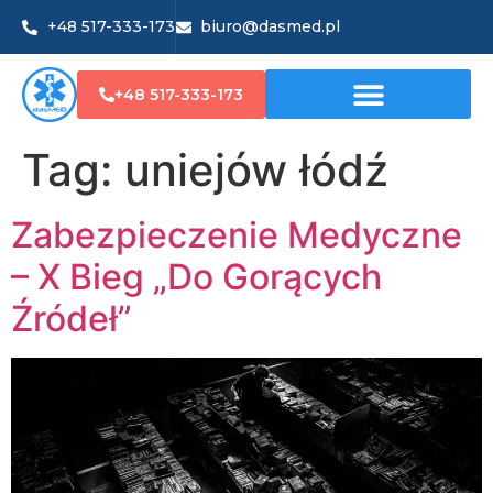
+48 517-333-173
biuro@dasmed.pl
+48 517-333-173
Tag:
uniejów łódź
Zabezpieczenie Medyczne
– X Bieg „Do Gorących
Źródeł”