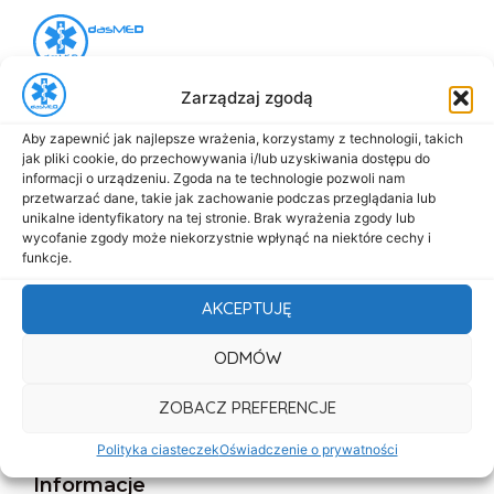
al. Marsz. Józefa Piłsudskiego 143
Zarządzaj zgodą
92-301 Łódź
+48 517-333-173
Aby zapewnić jak najlepsze wrażenia, korzystamy z technologii, takich
jak pliki cookie, do przechowywania i/lub uzyskiwania dostępu do
biuro@dasmed.pl
informacji o urządzeniu. Zgoda na te technologie pozwoli nam
przetwarzać dane, takie jak zachowanie podczas przeglądania lub
Menu
unikalne identyfikatory na tej stronie. Brak wyrażenia zgody lub
wycofanie zgody może niekorzystnie wpłynąć na niektóre cechy i
Start
funkcje.
O nas
AKCEPTUJĘ
Oferta
ODMÓW
Cennik
Aktualności
ZOBACZ PREFERENCJE
Kontakt
Polityka ciasteczek
Oświadczenie o prywatności
Informacje