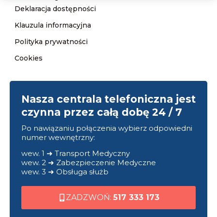
Deklaracja dostępności
Klauzula informacyjna
Polityka prywatności
Cookies
Nasza centrala telefoniczna jest
czynna przez całą dobę 24 / 7
Po nawiązaniu połączenia wybierz odpowiedni
numer wewnętrzny:
wew. 1 ➜ Transport Medyczny
wew. 2 ➜ Zabezpieczenie Medyczne
wew. 3 ➜ Obsługa służb
ZADZWOŃ:
517 333 173