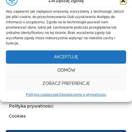
Zarządzaj zgodą
Menu
Aby zapewnić jak najlepsze wrażenia, korzystamy z technologii, takich
Start
jak pliki cookie, do przechowywania i/lub uzyskiwania dostępu do
informacji o urządzeniu. Zgoda na te technologie pozwoli nam
O nas
przetwarzać dane, takie jak zachowanie podczas przeglądania lub
unikalne identyfikatory na tej stronie. Brak wyrażenia zgody lub
Oferta
wycofanie zgody może niekorzystnie wpłynąć na niektóre cechy i
funkcje.
Cennik
Aktualności
AKCEPTUJĘ
Kontakt
ODMÓW
Informacje
ZOBACZ PREFERENCJE
Deklaracja dostępności
Polityka ciasteczek
Oświadczenie o prywatności
Klauzula informacyjna
Polityka prywatności
Cookies