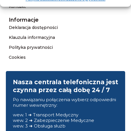
Kontakt
Informacje
Deklaracja dostępności
Klauzula informacyjna
Polityka prywatności
Cookies
Nasza centrala telefoniczna jest
czynna przez całą dobę 24 / 7
Po nawiązaniu połączenia wybierz odpowiedni
numer wewnętrzny:
wew. 1 ➜ Transport Medyczny
wew. 2 ➜ Zabezpieczenie Medyczne
wew. 3 ➜ Obsługa służb