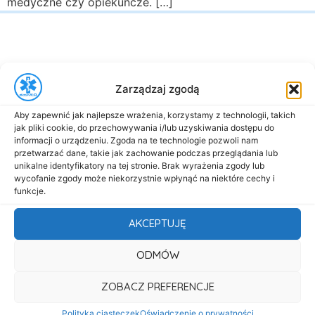
medyczne czy opiekuńcze. […]
Zarządzaj zgodą
al. Marsz. Józefa Piłsudskiego 143
Aby zapewnić jak najlepsze wrażenia, korzystamy z technologii, takich
92-301 Łódź
jak pliki cookie, do przechowywania i/lub uzyskiwania dostępu do
+48 517-333-173
informacji o urządzeniu. Zgoda na te technologie pozwoli nam
przetwarzać dane, takie jak zachowanie podczas przeglądania lub
biuro@dasmed.pl
unikalne identyfikatory na tej stronie. Brak wyrażenia zgody lub
wycofanie zgody może niekorzystnie wpłynąć na niektóre cechy i
Menu
funkcje.
Start
AKCEPTUJĘ
O nas
ODMÓW
Oferta
Cennik
ZOBACZ PREFERENCJE
Aktualności
Polityka ciasteczek
Oświadczenie o prywatności