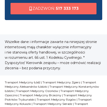
ZADZWOŃ:
517 333 173
Wszelkie dane i informacje zawarte na niniejszej stronie
internetowej mają charakter wyłącznie informacyjny
i nie stanowią oferty handlowej, w szczególności
w rozumieniu art. 66 ust. 1 Kodeksu Cywilnego. *
Dyspozytor/ Kierownik zespołu – może odmówić realizacji
zlecenia – bez podania przyczyny.
Transport Medyczny Łódź
|
Transport Medyczny Zgierz
|
Transport
Medyczny Aleksandrów Łódzki
|
Transport Medyczny Konstantynów
Łódzki
|
Transport Medyczny Ozorków
|
Transport Medyczny
Opoczno
|
Transport Medyczny Brzeziny
|
Transport Medyczny
Piotrków Trybunalski
|
Transport Medyczny Rzgów
|
Transport
Medyczny Koluszki
|
Transport Medyczny Sieradz
|
Transport