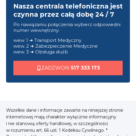
Nasza centrala telefoniczna jest
czynna przez całą dobę 24 / 7
Po nawiązaniu połączenia wybierz odpowiedni
numer wewnętrzny:
wew. 1 ➜ Transport Medyczny
wew. 2 ➜ Zabezpieczenie Medyczne
wew. 3 ➜ Obsługa służb
ZADZWOŃ:
517 333 173
Wszelkie dane i informacje zawarte na niniejszej stronie
internetowej mają charakter wyłącznie informacyjny
i nie stanowią oferty handlowej, w szczególności
w rozumieniu art. 66 ust. 1 Kodeksu Cywilnego. *