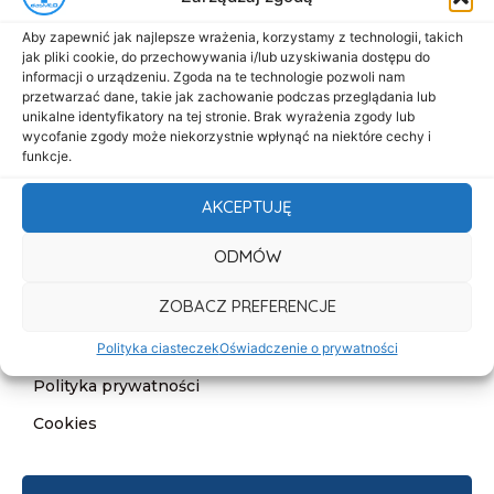
Menu
Aby zapewnić jak najlepsze wrażenia, korzystamy z technologii, takich
Start
jak pliki cookie, do przechowywania i/lub uzyskiwania dostępu do
informacji o urządzeniu. Zgoda na te technologie pozwoli nam
O nas
przetwarzać dane, takie jak zachowanie podczas przeglądania lub
unikalne identyfikatory na tej stronie. Brak wyrażenia zgody lub
Oferta
wycofanie zgody może niekorzystnie wpłynąć na niektóre cechy i
Cennik
funkcje.
Aktualności
AKCEPTUJĘ
Kontakt
ODMÓW
Informacje
ZOBACZ PREFERENCJE
Deklaracja dostępności
Klauzula informacyjna
Polityka ciasteczek
Oświadczenie o prywatności
Polityka prywatności
Cookies