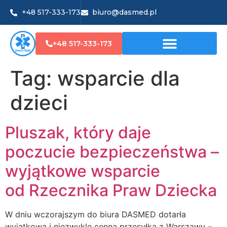
+48 517-333-173
biuro@dasmed.pl
+48 517-333-173
Tag:
wsparcie dla
dzieci
Pluszak, który daje
poczucie bezpieczeństwa –
wyjątkowe wsparcie
od Rzecznika Praw Dziecka
W dniu wczorajszym do biura DASMED dotarła
wyjątkowa i niezwykle cenna przesyłka z Warszawy –