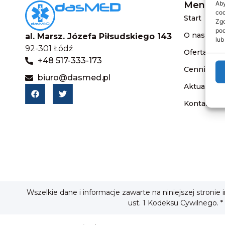
Aby
Menu
coo
Start
Zgo
pod
O nas
al. Marsz. Józefa Piłsudskiego 143
lub
92-301 Łódź
Oferta
+48 517-333-173
Cennik
biuro@dasmed.pl
Aktualnośc
Kontakt
Wszelkie dane i informacje zawarte na niniejszej stronie
ust. 1 Kodeksu Cywilnego. *