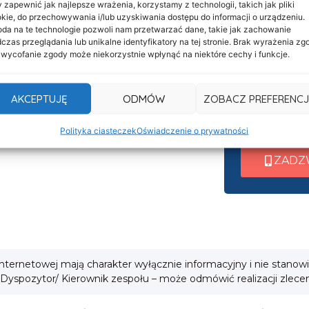
 zapewnić jak najlepsze wrażenia, korzystamy z technologii, takich jak pliki
Informacje
Nasza c
kie, do przechowywania i/lub uzyskiwania dostępu do informacji o urządzeniu.
Deklaracja dostępności
da na te technologie pozwoli nam przetwarzać dane, takie jak zachowanie
czynna 
czas przeglądania lub unikalne identyfikatory na tej stronie. Brak wyrażenia zg
Klauzula informacyjna
 wycofanie zgody może niekorzystnie wpłynąć na niektóre cechy i funkcje.
Po nawiązani
Polityka prywatności
wew. 1 ➜ Tra
Cookies
AKCEPTUJĘ
ODMÓW
ZOBACZ PREFERENCJ
wew. 2 ➜ Zab
i
wew. 3 ➜ Obsł
Polityka ciasteczek
Oświadczenie o prywatności
ZADZ
 internetowej mają charakter wyłącznie informacyjny i nie stanow
 Dyspozytor/ Kierownik zespołu – może odmówić realizacji zlece