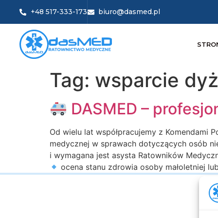
+48 517-333-173
biuro@dasmed.pl
STRO
Tag:
wsparcie dy
DASMED – profesjon
Od wielu lat współpracujemy z Komendami Pol
medycznej w sprawach dotyczących osób nie
i wymagana jest asysta Ratowników Medyczny
ocena stanu zdrowia osoby małoletniej lub