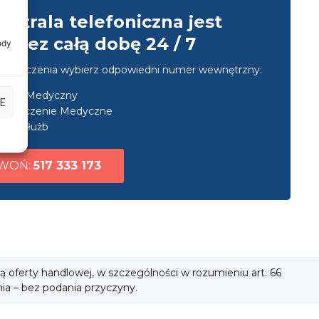
entrala telefoniczna jest
przez całą dobę 24 / 7
ody
u połączenia wybierz odpowiedni numer wewnętrzny:
nsport Medyczny
E
ezpieczenie Medyczne
uga służb
WOŃ:
517 333 173
ią oferty handlowej, w szczególności w rozumieniu art. 66
nia – bez podania przyczyny.