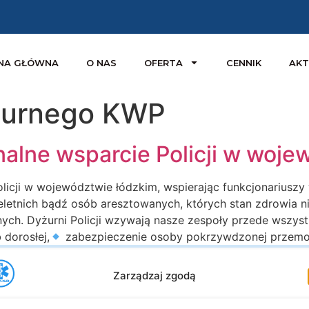
NA GŁÓWNA
O NAS
OFERTA
CENNIK
AKT
żurnego KWP
alne wsparcie Policji w woje
icji w województwie łódzkim, wspierając funkcjonariuszy 
letnich bądź osób aresztowanych, których stan zdrowia n
ch. Dyżurni Policji wzywają nasze zespoły przede wszystk
 dorosłej,
zabezpieczenie osoby pokrzywdzonej przemoc
Zarządzaj zgodą