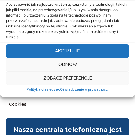
Start
Aby zapewnić jak najlepsze wrażenia, korzystamy z technologii, takich
jak pliki cookie, do przechowywania i/lub uzyskiwania dostępu do
O nas
informacji o urządzeniu. Zgoda na te technologie pozwoli nam
przetwarzać dane, takie jak zachowanie podczas przeglądania lub
Oferta
unikalne identyfikatory na tej stronie. Brak wyrażenia zgody lub
Cennik
wycofanie zgody może niekorzystnie wpłynąć na niektóre cechy i
funkcje.
Aktualności
AKCEPTUJĘ
Kontakt
ODMÓW
Informacje
Deklaracja dostępności
ZOBACZ PREFERENCJE
Klauzula informacyjna
Polityka ciasteczek
Oświadczenie o prywatności
Polityka prywatności
Cookies
Nasza centrala telefoniczna jest