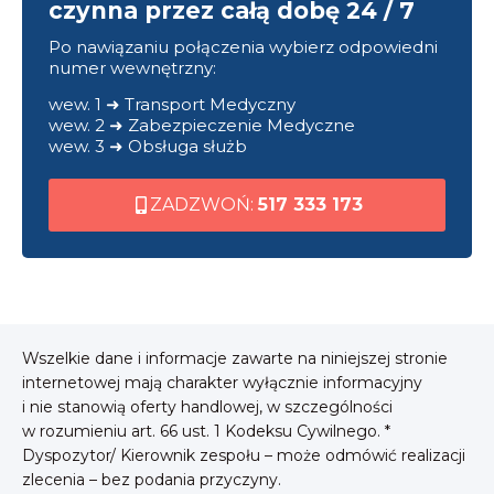
czynna przez całą dobę 24 / 7
Po nawiązaniu połączenia wybierz odpowiedni
numer wewnętrzny:
wew. 1 ➜ Transport Medyczny
wew. 2 ➜ Zabezpieczenie Medyczne
wew. 3 ➜ Obsługa służb
ZADZWOŃ:
517 333 173
Wszelkie dane i informacje zawarte na niniejszej stronie
internetowej mają charakter wyłącznie informacyjny
i nie stanowią oferty handlowej, w szczególności
w rozumieniu art. 66 ust. 1 Kodeksu Cywilnego. *
Dyspozytor/ Kierownik zespołu – może odmówić realizacji
zlecenia – bez podania przyczyny.