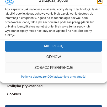
Zarządzaj zgodą
Menu
Aby zapewnić jak najlepsze wrażenia, korzystamy z technologii, takich
Start
jak pliki cookie, do przechowywania i/lub uzyskiwania dostępu do
informacji o urządzeniu. Zgoda na te technologie pozwoli nam
O nas
przetwarzać dane, takie jak zachowanie podczas przeglądania lub
unikalne identyfikatory na tej stronie. Brak wyrażenia zgody lub
Oferta
wycofanie zgody może niekorzystnie wpłynąć na niektóre cechy i
funkcje.
Cennik
Aktualności
AKCEPTUJĘ
Kontakt
ODMÓW
Informacje
ZOBACZ PREFERENCJE
Deklaracja dostępności
Polityka ciasteczek
Oświadczenie o prywatności
Klauzula informacyjna
Polityka prywatności
Cookies