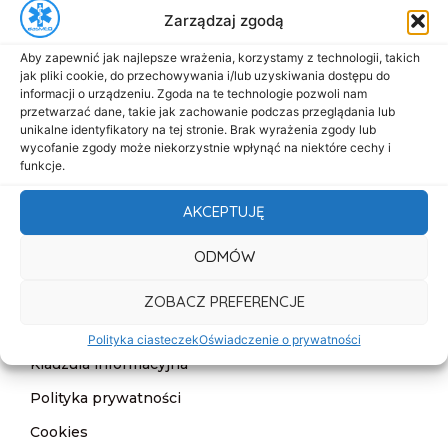
Zarządzaj zgodą
biuro@dasmed.pl
Aby zapewnić jak najlepsze wrażenia, korzystamy z technologii, takich
Menu
jak pliki cookie, do przechowywania i/lub uzyskiwania dostępu do
Start
informacji o urządzeniu. Zgoda na te technologie pozwoli nam
przetwarzać dane, takie jak zachowanie podczas przeglądania lub
O nas
unikalne identyfikatory na tej stronie. Brak wyrażenia zgody lub
wycofanie zgody może niekorzystnie wpłynąć na niektóre cechy i
Oferta
funkcje.
Cennik
AKCEPTUJĘ
Aktualności
ODMÓW
Kontakt
ZOBACZ PREFERENCJE
Informacje
Deklaracja dostępności
Polityka ciasteczek
Oświadczenie o prywatności
Klauzula informacyjna
Polityka prywatności
Cookies