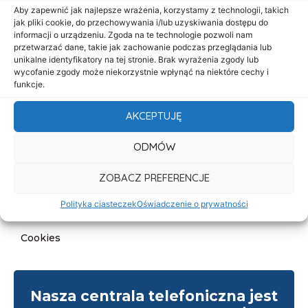
Start
Aby zapewnić jak najlepsze wrażenia, korzystamy z technologii, takich
jak pliki cookie, do przechowywania i/lub uzyskiwania dostępu do
O nas
informacji o urządzeniu. Zgoda na te technologie pozwoli nam
przetwarzać dane, takie jak zachowanie podczas przeglądania lub
Oferta
unikalne identyfikatory na tej stronie. Brak wyrażenia zgody lub
Cennik
wycofanie zgody może niekorzystnie wpłynąć na niektóre cechy i
funkcje.
Aktualności
AKCEPTUJĘ
Kontakt
ODMÓW
Informacje
Deklaracja dostępności
ZOBACZ PREFERENCJE
Klauzula informacyjna
Polityka ciasteczek
Oświadczenie o prywatności
Polityka prywatności
Cookies
Nasza centrala telefoniczna jest