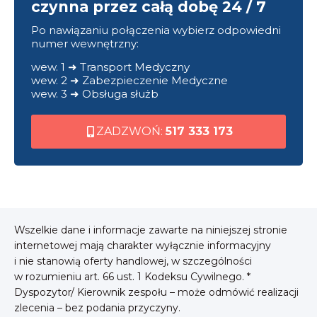
czynna przez całą dobę 24 / 7
Po nawiązaniu połączenia wybierz odpowiedni
numer wewnętrzny:
wew. 1 ➜ Transport Medyczny
wew. 2 ➜ Zabezpieczenie Medyczne
wew. 3 ➜ Obsługa służb
ZADZWOŃ:
517 333 173
Wszelkie dane i informacje zawarte na niniejszej stronie
internetowej mają charakter wyłącznie informacyjny
i nie stanowią oferty handlowej, w szczególności
w rozumieniu art. 66 ust. 1 Kodeksu Cywilnego. *
Dyspozytor/ Kierownik zespołu – może odmówić realizacji
zlecenia – bez podania przyczyny.