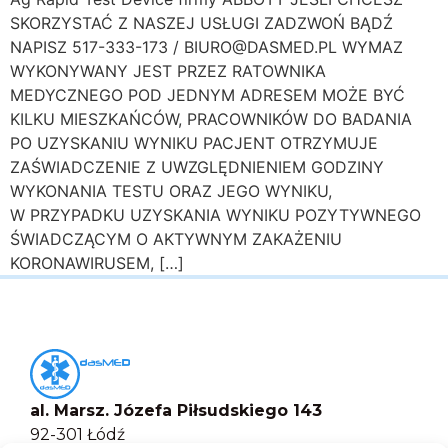
SKORZYSTAĆ Z NASZEJ USŁUGI ZADZWOŃ BĄDŹ
NAPISZ 517-333-173 / BIURO@DASMED.PL WYMAZ
WYKONYWANY JEST PRZEZ RATOWNIKA
MEDYCZNEGO POD JEDNYM ADRESEM MOŻE BYĆ
KILKU MIESZKAŃCÓW, PRACOWNIKÓW DO BADANIA
PO UZYSKANIU WYNIKU PACJENT OTRZYMUJE
ZAŚWIADCZENIE Z UWZGLĘDNIENIEM GODZINY
WYKONANIA TESTU ORAZ JEGO WYNIKU,
W PRZYPADKU UZYSKANIA WYNIKU POZYTYWNEGO
ŚWIADCZĄCYM O AKTYWNYM ZAKAŻENIU
KORONAWIRUSEM, […]
al. Marsz. Józefa Piłsudskiego 143
92-301 Łódź