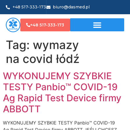
+48 517-333-173
biuro@dasmed.pl
+48 517-333-173
Tag:
wymazy
na covid łódź
WYKONUJEMY SZYBKIE
TESTY Panbio™ COVID-19
Ag Rapid Test Device firmy
ABBOTT
WYKONUJEMY SZYBKIE TESTY Panbio™ COVID-19
Ag Rapid Test Device firmy ABBOTT JEŚLI CHCESZ