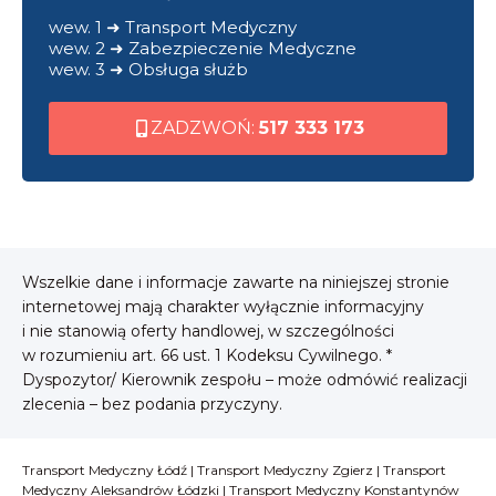
wew. 1 ➜ Transport Medyczny
wew. 2 ➜ Zabezpieczenie Medyczne
wew. 3 ➜ Obsługa służb
ZADZWOŃ:
517 333 173
Wszelkie dane i informacje zawarte na niniejszej stronie
internetowej mają charakter wyłącznie informacyjny
i nie stanowią oferty handlowej, w szczególności
w rozumieniu art. 66 ust. 1 Kodeksu Cywilnego. *
Dyspozytor/ Kierownik zespołu – może odmówić realizacji
zlecenia – bez podania przyczyny.
Transport Medyczny Łódź
|
Transport Medyczny Zgierz
|
Transport
Medyczny Aleksandrów Łódzki
|
Transport Medyczny Konstantynów