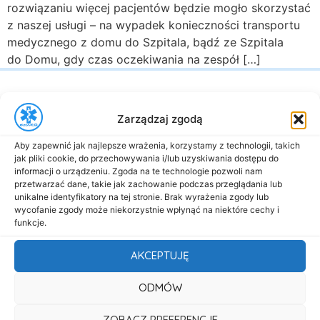
rozwiązaniu więcej pacjentów będzie mogło skorzystać
z naszej usługi – na wypadek konieczności transportu
medycznego z domu do Szpitala, bądź ze Szpitala
do Domu, gdy czas oczekiwania na zespół […]
Zarządzaj zgodą
Aby zapewnić jak najlepsze wrażenia, korzystamy z technologii, takich
jak pliki cookie, do przechowywania i/lub uzyskiwania dostępu do
al. Marsz. Józefa Piłsudskiego 143
informacji o urządzeniu. Zgoda na te technologie pozwoli nam
92-301 Łódź
przetwarzać dane, takie jak zachowanie podczas przeglądania lub
unikalne identyfikatory na tej stronie. Brak wyrażenia zgody lub
+48 517-333-173
wycofanie zgody może niekorzystnie wpłynąć na niektóre cechy i
biuro@dasmed.pl
funkcje.
Menu
AKCEPTUJĘ
Start
ODMÓW
O nas
ZOBACZ PREFERENCJE
Oferta