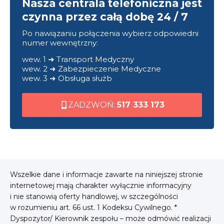
Nasza centrala telefoniczna jest
czynna przez całą dobę 24 / 7
Po nawiązaniu połączenia wybierz odpowiedni
numer wewnętrzny:
wew. 1 ➜ Transport Medyczny
wew. 2 ➜ Zabezpieczenie Medyczne
wew. 3 ➜ Obsługa służb
ZADZWOŃ:
517 333 173
Wszelkie dane i informacje zawarte na niniejszej stronie
internetowej mają charakter wyłącznie informacyjny
i nie stanowią oferty handlowej, w szczególności
w rozumieniu art. 66 ust. 1 Kodeksu Cywilnego. *
Dyspozytor/ Kierownik zespołu – może odmówić realizacji