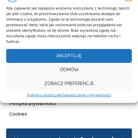
Start
Aby zapewnić jak najlepsze wrażenia, korzystamy z technologii, takich
jak pliki cookie, do przechowywania i/lub uzyskiwania dostępu do
O nas
informacji o urządzeniu. Zgoda na te technologie pozwoli nam
przetwarzać dane, takie jak zachowanie podczas przeglądania lub
Oferta
unikalne identyfikatory na tej stronie. Brak wyrażenia zgody lub
wycofanie zgody może niekorzystnie wpłynąć na niektóre cechy i
Cennik
funkcje.
Aktualności
AKCEPTUJĘ
Kontakt
ODMÓW
Informacje
Deklaracja dostępności
ZOBACZ PREFERENCJE
Klauzula informacyjna
Polityka ciasteczek
Oświadczenie o prywatności
Polityka prywatności
Cookies