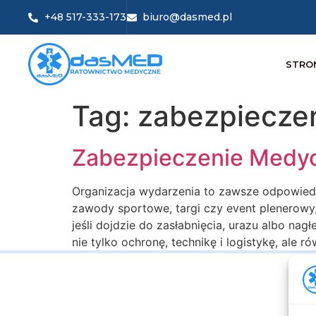
+48 517-333-173
biuro@dasmed.pl
STRO
Tag:
zabezpiecze
Zabezpieczenie Medy
Organizacja wydarzenia to zawsze odpowiedzi
zawody sportowe, targi czy event plenerow
jeśli dojdzie do zasłabnięcia, urazu albo na
nie tylko ochronę, technikę i logistykę, ale 