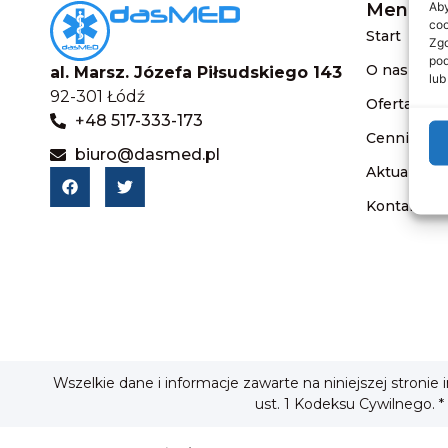
Aby
Menu
coo
Start
Zgo
pod
O nas
al. Marsz. Józefa Piłsudskiego 143
lub
92-301 Łódź
Oferta
+48 517-333-173
Cennik
biuro@dasmed.pl
Aktualnośc
Kontakt
Wszelkie dane i informacje zawarte na niniejszej stronie
ust. 1 Kodeksu Cywilnego. *