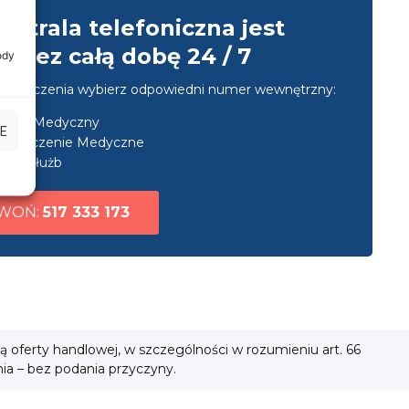
entrala telefoniczna jest
przez całą dobę 24 / 7
ody
u połączenia wybierz odpowiedni numer wewnętrzny:
nsport Medyczny
E
ezpieczenie Medyczne
uga służb
WOŃ:
517 333 173
ią oferty handlowej, w szczególności w rozumieniu art. 66
nia – bez podania przyczyny.