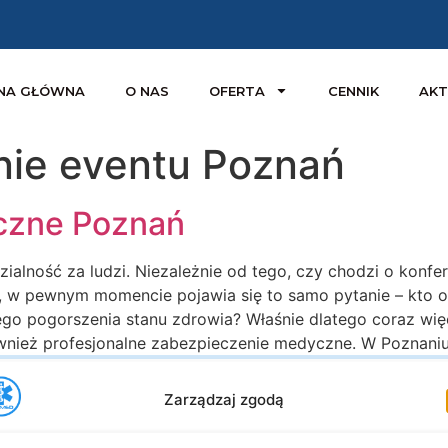
NA GŁÓWNA
O NAS
OFERTA
CENNIK
AKT
nie eventu Poznań
czne Poznań
alność za ludzi. Niezależnie od tego, czy chodzi o konfer
y, w pewnym momencie pojawia się to samo pytanie – kto 
głego pogorszenia stanu zdrowia? Właśnie dlatego coraz wi
również profesjonalne zabezpieczenie medyczne. W Poznaniu 
Zarządzaj zgodą