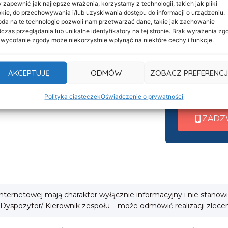
 zapewnić jak najlepsze wrażenia, korzystamy z technologii, takich jak pliki
Informacje
Nasza c
kie, do przechowywania i/lub uzyskiwania dostępu do informacji o urządzeniu.
Deklaracja dostępności
da na te technologie pozwoli nam przetwarzać dane, takie jak zachowanie
czynna 
czas przeglądania lub unikalne identyfikatory na tej stronie. Brak wyrażenia zg
Klauzula informacyjna
 wycofanie zgody może niekorzystnie wpłynąć na niektóre cechy i funkcje.
Po nawiązani
Polityka prywatności
wew. 1 ➜ Tra
Cookies
AKCEPTUJĘ
ODMÓW
ZOBACZ PREFERENCJ
wew. 2 ➜ Zab
i
wew. 3 ➜ Obsł
Polityka ciasteczek
Oświadczenie o prywatności
ZADZ
 internetowej mają charakter wyłącznie informacyjny i nie stanow
 Dyspozytor/ Kierownik zespołu – może odmówić realizacji zlece