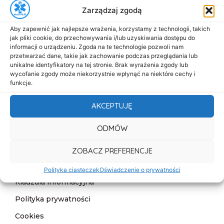
Zarządzaj zgodą
biuro@dasmed.pl
Aby zapewnić jak najlepsze wrażenia, korzystamy z technologii, takich
Menu
jak pliki cookie, do przechowywania i/lub uzyskiwania dostępu do
Start
informacji o urządzeniu. Zgoda na te technologie pozwoli nam
przetwarzać dane, takie jak zachowanie podczas przeglądania lub
O nas
unikalne identyfikatory na tej stronie. Brak wyrażenia zgody lub
wycofanie zgody może niekorzystnie wpłynąć na niektóre cechy i
Oferta
funkcje.
Cennik
AKCEPTUJĘ
Aktualności
ODMÓW
Kontakt
ZOBACZ PREFERENCJE
Informacje
Deklaracja dostępności
Polityka ciasteczek
Oświadczenie o prywatności
Klauzula informacyjna
Polityka prywatności
Cookies