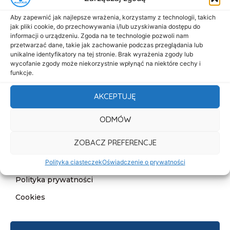
Menu
Aby zapewnić jak najlepsze wrażenia, korzystamy z technologii, takich
Start
jak pliki cookie, do przechowywania i/lub uzyskiwania dostępu do
informacji o urządzeniu. Zgoda na te technologie pozwoli nam
O nas
przetwarzać dane, takie jak zachowanie podczas przeglądania lub
unikalne identyfikatory na tej stronie. Brak wyrażenia zgody lub
Oferta
wycofanie zgody może niekorzystnie wpłynąć na niektóre cechy i
Cennik
funkcje.
Aktualności
AKCEPTUJĘ
Kontakt
ODMÓW
Informacje
ZOBACZ PREFERENCJE
Deklaracja dostępności
Klauzula informacyjna
Polityka ciasteczek
Oświadczenie o prywatności
Polityka prywatności
Cookies