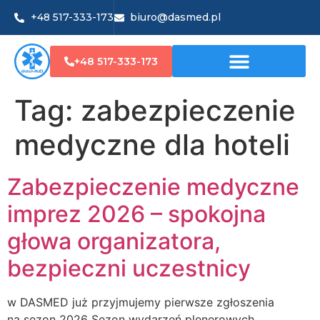
+48 517-333-173
biuro@dasmed.pl
+48 517-333-173
Tag:
zabezpieczenie
medyczne dla hoteli
Zabezpieczenie medyczne
imprez 2026 – spokojna
głowa organizatora,
bezpieczni uczestnicy
w DASMED już przyjmujemy pierwsze zgłoszenia
na sezon 2026 Sezon wydarzeń plenerowych