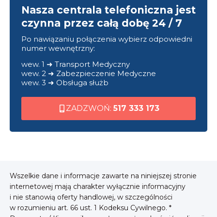
Nasza centrala telefoniczna jest
czynna przez całą dobę 24 / 7
Po nawiązaniu połączenia wybierz odpowiedni
numer wewnętrzny:
wew. 1 ➜ Transport Medyczny
wew. 2 ➜ Zabezpieczenie Medyczne
wew. 3 ➜ Obsługa służb
ZADZWOŃ:
517 333 173
Wszelkie dane i informacje zawarte na niniejszej stronie
internetowej mają charakter wyłącznie informacyjny
i nie stanowią oferty handlowej, w szczególności
w rozumieniu art. 66 ust. 1 Kodeksu Cywilnego. *