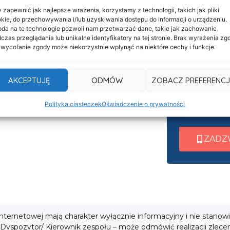
 zapewnić jak najlepsze wrażenia, korzystamy z technologii, takich jak pliki
kie, do przechowywania i/lub uzyskiwania dostępu do informacji o urządzeniu.
Informacje
da na te technologie pozwoli nam przetwarzać dane, takie jak zachowanie
Nasza c
Deklaracja dostępności
czas przeglądania lub unikalne identyfikatory na tej stronie. Brak wyrażenia zg
 wycofanie zgody może niekorzystnie wpłynąć na niektóre cechy i funkcje.
czynna 
Klauzula informacyjna
Po nawiązani
Polityka prywatności
AKCEPTUJĘ
ODMÓW
ZOBACZ PREFERENCJ
wew. 1 ➜ Tra
Cookies
wew. 2 ➜ Zab
Polityka ciasteczek
Oświadczenie o prywatności
i
wew. 3 ➜ Obsł
ZADZ
 internetowej mają charakter wyłącznie informacyjny i nie stanow
 Dyspozytor/ Kierownik zespołu – może odmówić realizacji zlece