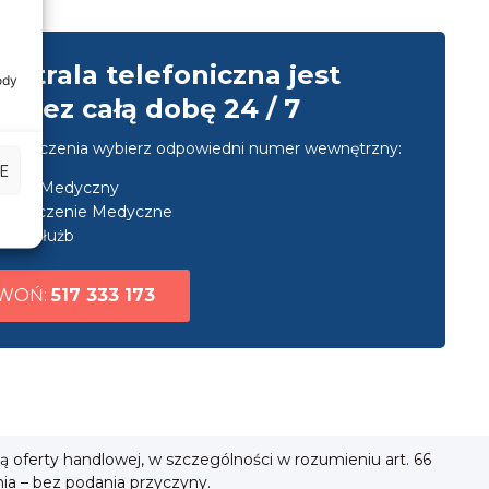
entrala telefoniczna jest
ody
przez całą dobę 24 / 7
u połączenia wybierz odpowiedni numer wewnętrzny:
E
nsport Medyczny
ezpieczenie Medyczne
uga służb
WOŃ:
517 333 173
ią oferty handlowej, w szczególności w rozumieniu art. 66
nia – bez podania przyczyny.