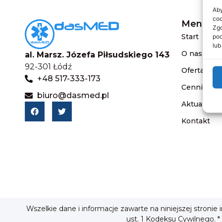
Aby
coo
Menu
Zgo
Start
pod
lub
O nas
al. Marsz. Józefa Piłsudskiego 143
92-301 Łódź
Oferta
+48 517-333-173
Cennik
biuro@dasmed.pl
Aktualnośc
Kontakt
Wszelkie dane i informacje zawarte na niniejszej stronie
ust. 1 Kodeksu Cywilnego. *