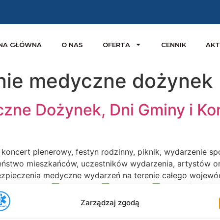
NA GŁÓWNA
O NAS
OFERTA
CENNIK
AKT
nie medyczne dożynek
zne Dożynek, Dni Gminy i Ko
, koncert plenerowy, festyn rodzinny, piknik, wydarzenie 
stwo mieszkańców, uczestników wydarzenia, artystów ora
abezpieczenia medyczne wydarzeń na terenie całego woje
ek Gminnych
Dni Gminy
Dni Miasta
Festynów […]
Zarządzaj zgodą