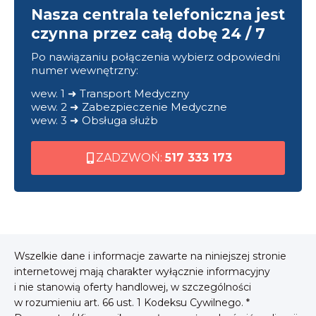
Nasza centrala telefoniczna jest
czynna przez całą dobę 24 / 7
Po nawiązaniu połączenia wybierz odpowiedni
numer wewnętrzny:
wew. 1 ➜ Transport Medyczny
wew. 2 ➜ Zabezpieczenie Medyczne
wew. 3 ➜ Obsługa służb
ZADZWOŃ:
517 333 173
Wszelkie dane i informacje zawarte na niniejszej stronie
internetowej mają charakter wyłącznie informacyjny
i nie stanowią oferty handlowej, w szczególności
w rozumieniu art. 66 ust. 1 Kodeksu Cywilnego. *