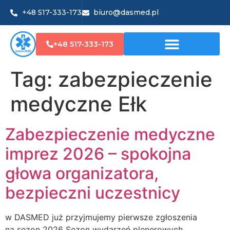
+48 517-333-173
biuro@dasmed.pl
+48 517-333-173
Tag:
zabezpieczenie
medyczne Ełk
Zabezpieczenie medyczne
imprez 2026 – spokojna
głowa organizatora,
bezpieczni uczestnicy
w DASMED już przyjmujemy pierwsze zgłoszenia
na sezon 2026 Sezon wydarzeń plenerowych