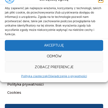
Menu
Aby zapewnić jak najlepsze wrażenia, korzystamy z technologii, takich
Start
jak pliki cookie, do przechowywania i/lub uzyskiwania dostępu do
informacji o urządzeniu. Zgoda na te technologie pozwoli nam
O nas
przetwarzać dane, takie jak zachowanie podczas przeglądania lub
unikalne identyfikatory na tej stronie. Brak wyrażenia zgody lub
Oferta
wycofanie zgody może niekorzystnie wpłynąć na niektóre cechy i
Cennik
funkcje.
Aktualności
AKCEPTUJĘ
Kontakt
ODMÓW
Informacje
ZOBACZ PREFERENCJE
Deklaracja dostępności
Klauzula informacyjna
Polityka ciasteczek
Oświadczenie o prywatności
Polityka prywatności
Cookies