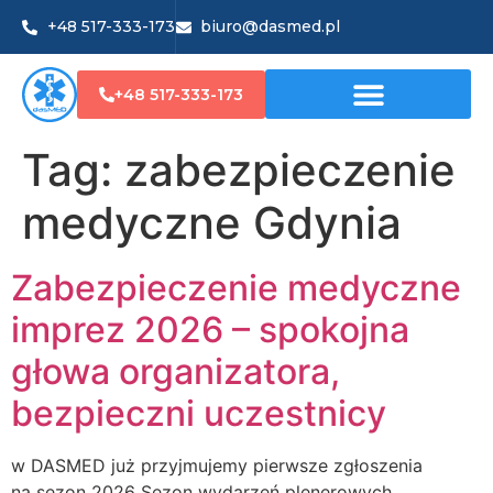
+48 517-333-173
biuro@dasmed.pl
+48 517-333-173
Tag:
zabezpieczenie
medyczne Gdynia
Zabezpieczenie medyczne
imprez 2026 – spokojna
głowa organizatora,
bezpieczni uczestnicy
w DASMED już przyjmujemy pierwsze zgłoszenia
na sezon 2026 Sezon wydarzeń plenerowych