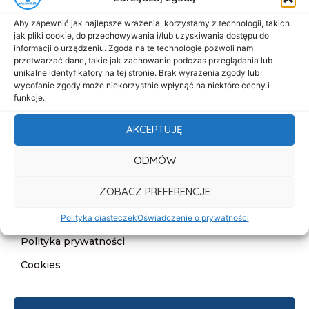
Menu
Aby zapewnić jak najlepsze wrażenia, korzystamy z technologii, takich
Start
jak pliki cookie, do przechowywania i/lub uzyskiwania dostępu do
informacji o urządzeniu. Zgoda na te technologie pozwoli nam
O nas
przetwarzać dane, takie jak zachowanie podczas przeglądania lub
unikalne identyfikatory na tej stronie. Brak wyrażenia zgody lub
Oferta
wycofanie zgody może niekorzystnie wpłynąć na niektóre cechy i
Cennik
funkcje.
Aktualności
AKCEPTUJĘ
Kontakt
ODMÓW
Informacje
ZOBACZ PREFERENCJE
Deklaracja dostępności
Klauzula informacyjna
Polityka ciasteczek
Oświadczenie o prywatności
Polityka prywatności
Cookies