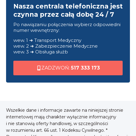
Nasza centrala telefoniczna jest
czynna przez całą dobę 24 / 7
Po nawiązaniu połączenia wybierz odpowiedni
numer wewnętrzny:
wew. 1 ➜ Transport Medyczny
wew. 2 ➜ Zabezpieczenie Medyczne
wew. 3 ➜ Obsługa służb
ZADZWOŃ:
517 333 173
Wszelkie dane i informacje zawarte na niniejszej stronie
internetowej mają charakter wyłącznie informacyjny
i nie stanowią oferty handlowej, w szczególności
w rozumieniu art. 66 ust. 1 Kodeksu Cywilnego. *